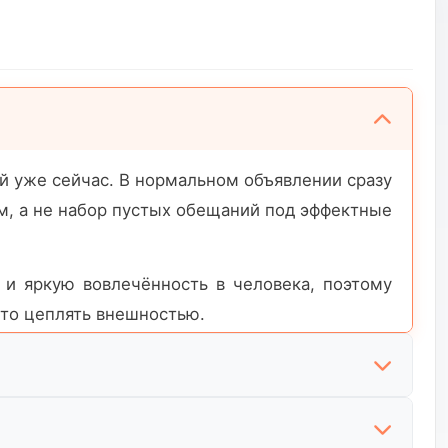
й уже сейчас. В нормальном объявлении сразу
ом, а не набор пустых обещаний под эффектные
 и яркую вовлечённость в человека, поэтому
сто цеплять внешностью.
е рекламную карточку породы. Здесь важны не
ко привязана к людям, не боится ли нового