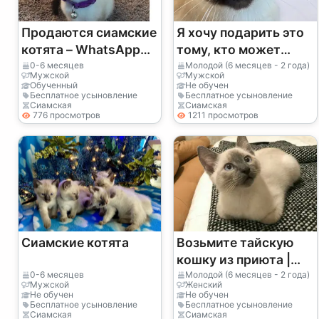
Продаются сиамские
Я хочу подарить это
котята – WhatsApp
тому, кто может
+33773117748
быть заинтересован.
0-6 месяцев
Молодой (6 месяцев - 2 года)
Мужской
Мужской
Обученный
Не обучен
Бесплатное усыновление
Бесплатное усыновление
Сиамская
Сиамская
776 просмотров
1211 просмотров
Сиамские котята
Возьмите тайскую
кошку из приюта |
Дружелюбная и
0-6 месяцев
Молодой (6 месяцев - 2 года)
Мужской
Женский
игривая
Не обучен
Не обучен
Бесплатное усыновление
Бесплатное усыновление
Сиамская
Сиамская