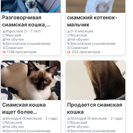
Разговорчивая
сиамский котенок-
сиамская кошка,
мальчик
выросшая в тихой
Взрослый (2 - 7 лет)
0-6 месяцев
Женский
Мужской
квартире.
Не обучен
Не обучен
Бесплатное усыновление
Бесплатное усыновление
Сиамская
Сиамская
1198 просмотров
253 просмотров
Сиамская кошка
Продается сиамская
ищет более
кошка
спокойный дом.
Молодой (6 месяцев - 2 года)
Молодой (6 месяцев - 2 года)
Мужской
Мужской
Не обучен
Не обучен
Бесплатное усыновление
Бесплатное усыновление