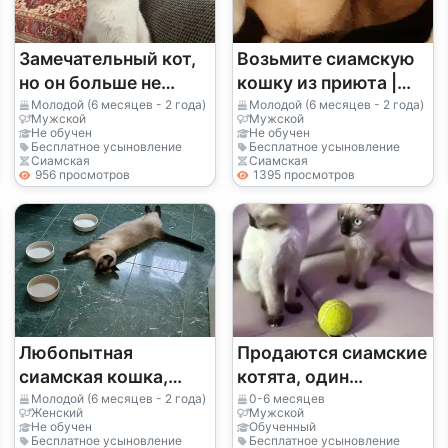
Замечательный кот,
Возьмите сиамскую
но он больше не
кошку из приюта |
вписывается в мой
Умная и ласковая
Молодой (6 месяцев - 2 года)
Молодой (6 месяцев - 2 года)
Мужской
Мужской
распорядок дня.
Не обучен
Не обучен
Бесплатное усыновление
Бесплатное усыновление
Сиамская
Сиамская
956 просмотров
1395 просмотров
Любопытная
Продаются сиамские
сиамская кошка,
котята, один
которая всегда хочет
мальчик, одна
Молодой (6 месяцев - 2 года)
0-6 месяцев
Женский
Мужской
все рассмотреть.
девочка.
Не обучен
Обученный
Бесплатное усыновление
Бесплатное усыновление