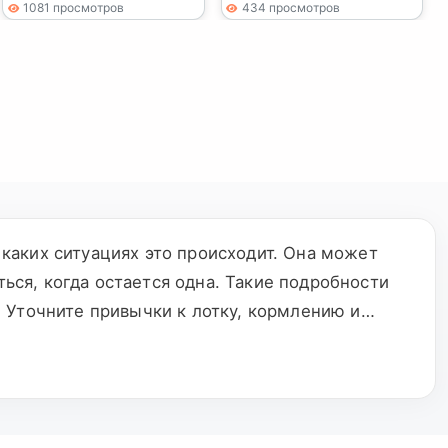
1081 просмотров
434 просмотров
в каких ситуациях это происходит. Она может
ться, когда остается одна. Такие подробности
 Уточните привычки к лотку, кормлению и
ли название породы указано только из за
ли животное сиамского типа. Стерилизация,