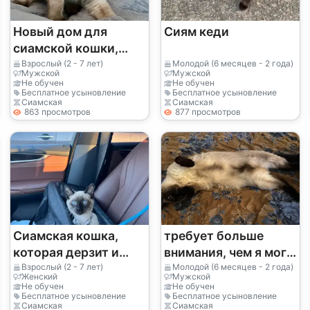
Новый дом для
Сиям кеди
сиамской кошки,
выращенной в
Взрослый (2 - 7 лет)
Молодой (6 месяцев - 2 года)
Мужской
Мужской
домашних условиях.
Не обучен
Не обучен
Бесплатное усыновление
Бесплатное усыновление
Сиамская
Сиамская
863 просмотров
877 просмотров
Сиамская кошка,
требует больше
которая дерзит и
внимания, чем я могу
ненавидит
уделить.
Взрослый (2 - 7 лет)
Молодой (6 месяцев - 2 года)
Женский
Мужской
оставаться в
Не обучен
Не обучен
Бесплатное усыновление
Бесплатное усыновление
стороне.
Сиамская
Сиамская