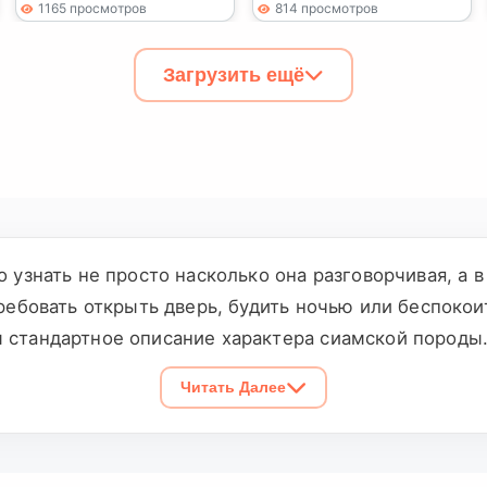
1165 просмотров
814 просмотров
Загрузить ещё
 узнать не просто насколько она разговорчивая, а 
ребовать открыть дверь, будить ночью или беспокои
 стандартное описание характера сиамской породы.
другим животным, а также причину пристройства. Ес
Читать Далее
 автору стоит честно обозначить кошку как метиса и
 документы должны быть известны до встречи.