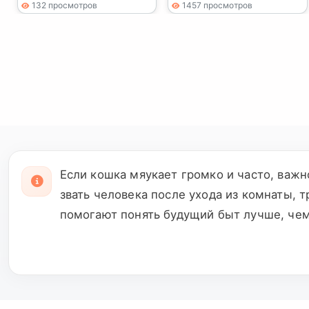
132 просмотров
1457 просмотров
Если кошка мяукает громко и часто, важно
звать человека после ухода из комнаты, т
помогают понять будущий быт лучше, чем
переноске, отношение к детям, гостям и 
голубых глаз и колор пойнтового окраса,
прививки, чип и доступные ветеринарные