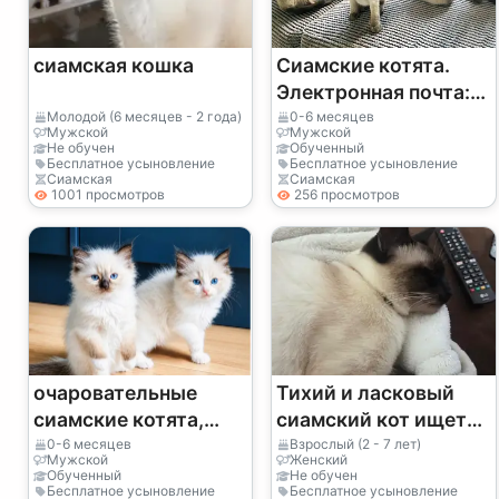
сиамская кошка
Сиамские котята.
Электронная почта:
(jessicabaynton2@g
Молодой (6 месяцев - 2 года)
0-6 месяцев
Мужской
Мужской
mail.com)
Не обучен
Обученный
Бесплатное усыновление
Бесплатное усыновление
Сиамская
Сиамская
1001 просмотров
256 просмотров
очаровательные
Тихий и ласковый
сиамские котята,
сиамский кот ищет
мальчики и девочки
новый дом.
0-6 месяцев
Взрослый (2 - 7 лет)
Мужской
Женский
Обученный
Не обучен
Бесплатное усыновление
Бесплатное усыновление