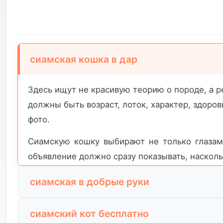
сиамская кошка в дар
Здесь ищут не красивую теорию о породе, а 
должны быть возраст, лоток, характер, здоро
фото.
Сиамскую кошку выбирают не только глазами
объявление должно сразу показывать, насколь
сиамская в добрые руки
По такому запросу обычно хотят увидеть кош
сиамский кот бесплатно
абстрактные слова про красоту, а домашни