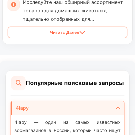
Исследуйте наш обширный ассортимент
товаров для домашних животных,
тщательно отобранных для
удовлетворения всех потребностей
Читать Далее
вашего верного спутника. Наша
премиальная коллекция включает
высококачественные корма для собак,
кошек, птиц и других домашних
животных, изготовленные из натуральных
и питательных ингредиентов. Откройте
Популярные поисковые запросы
для себя наши элегантные и
функциональные аксессуары: ошейники,
поводки, шлейки, миски, интерактивные
4lapy
и развивающие игрушки, которые
стимулируют интеллект вашего питомца.
4lapy — один из самых известных
Наши средства по уходу и гигиене
зоомагазинов в России, который часто ищут