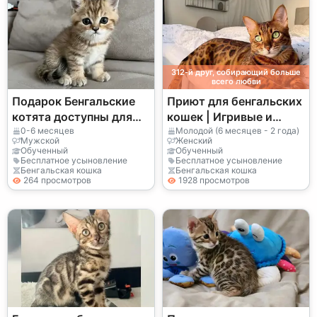
312-й друг, собирающий больше
всего любви
Подарок Бенгальские
Приют для бенгальских
котята доступны для
кошек | Игривые и
усыновления
ласковые
0-6 месяцев
Молодой (6 месяцев - 2 года)
Мужской
Женский
(+34711288878)
Обученный
Обученный
Бесплатное усыновление
Бесплатное усыновление
Бенгальская кошка
Бенгальская кошка
264 просмотров
1928 просмотров