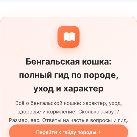
остается одна и чем занимается без
игры. Узнайте, были ли случаи побега,
меток, конфликтов с животными или
разрушительного поведения от скуки.
Отдельно уточните привычки к лотку,
когтеточке, переноске и защищенным
Бенгальская кошка:
окнам. Причина поиска нового дома,
стерилизация, чип, прививки и известная
полный гид по породе,
ветеринарная история должны быть
понятны до знакомства.
уход и характер
Всё о бенгальской кошке: характер, уход,
здоровье и кормление. Сколько живут?
Размер, вес. Ответы на частые вопросы и гид.
Перейти к гайду породы