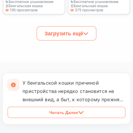
Бесплатное усыновление
Бесплатное усыновление
Бенгальская кошка
Бенгальская кошка
195 просмотров
375 просмотров
Загрузить ещё
У бенгальской кошки причиной
пристройства нередко становится не
внешний вид, а быт, к которому прежняя
семья оказалась не готова. В объявлении
Читать Далее
полезно искать конкретные ответы:
открывает ли кошка двери и шкафы,
будит ли людей ночью, спокойно ли