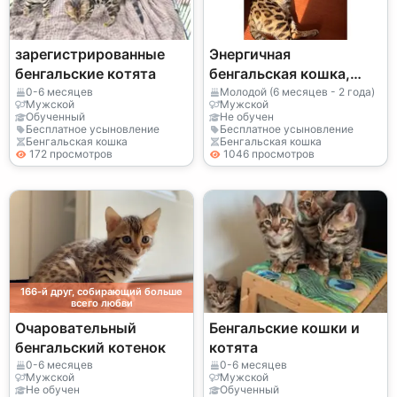
зарегистрированные
Энергичная
бенгальские котята
бенгальская кошка,
которая любит
0-6 месяцев
Молодой (6 месяцев - 2 года)
Мужской
Мужской
исследовать каждый
Обученный
Не обучен
Бесплатное усыновление
Бесплатное усыновление
уголок дома.
Бенгальская кошка
Бенгальская кошка
172 просмотров
1046 просмотров
166-й друг, собирающий больше
всего любви
Очаровательный
Бенгальские кошки и
бенгальский котенок
котята
0-6 месяцев
0-6 месяцев
Мужской
Мужской
Не обучен
Обученный