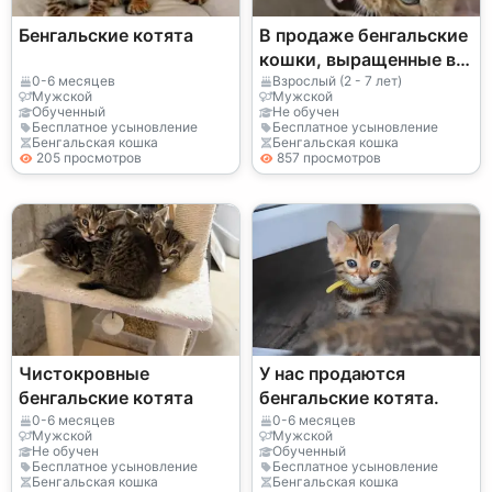
Бенгальские котята
В продаже бенгальские
кошки, выращенные в
помещении.
0-6 месяцев
Взрослый (2 - 7 лет)
Мужской
Мужской
Обученный
Не обучен
Бесплатное усыновление
Бесплатное усыновление
Бенгальская кошка
Бенгальская кошка
205 просмотров
857 просмотров
Чистокровные
У нас продаются
бенгальские котята
бенгальские котята.
0-6 месяцев
0-6 месяцев
Мужской
Мужской
Не обучен
Обученный
Бесплатное усыновление
Бесплатное усыновление
Бенгальская кошка
Бенгальская кошка