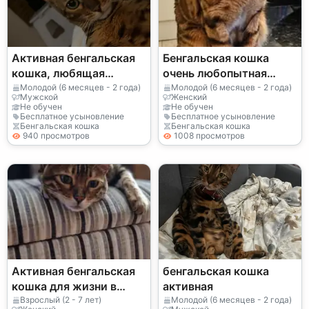
Активная бенгальская
Бенгальская кошка
кошка, любящая
очень любопытная
исследовать дом
ищет новый дом
Молодой (6 месяцев - 2 года)
Молодой (6 месяцев - 2 года)
Мужской
Женский
Не обучен
Не обучен
Бесплатное усыновление
Бесплатное усыновление
Бенгальская кошка
Бенгальская кошка
940 просмотров
1008 просмотров
Активная бенгальская
бенгальская кошка
кошка для жизни в
активная
квартире
Взрослый (2 - 7 лет)
Молодой (6 месяцев - 2 года)