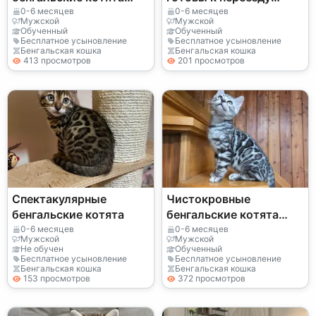
ищут новый дом.
прямо сейчас.
0-6 месяцев
0-6 месяцев
Мужской
Мужской
Обученный
Обученный
Бесплатное усыновление
Бесплатное усыновление
Бенгальская кошка
Бенгальская кошка
413 просмотров
201 просмотров
Спектакулярные
Чистокровные
бенгальские котята
бенгальские котята
ищут новый дом.
0-6 месяцев
0-6 месяцев
Мужской
Мужской
Не обучен
Обученный
Бесплатное усыновление
Бесплатное усыновление
Бенгальская кошка
Бенгальская кошка
153 просмотров
372 просмотров