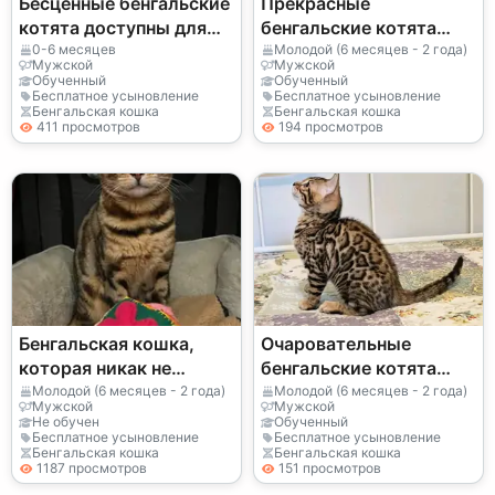
Бесценные бенгальские
Прекрасные
котята доступны для
бенгальские котята
продажи.
ищут новый дом.
0-6 месяцев
Молодой (6 месяцев - 2 года)
Мужской
Мужской
Обученный
Обученный
Бесплатное усыновление
Бесплатное усыновление
Бенгальская кошка
Бенгальская кошка
411 просмотров
194 просмотров
Бенгальская кошка,
Очаровательные
которая никак не
бенгальские котята
может усидеть на
ищут новый дом.
Молодой (6 месяцев - 2 года)
Молодой (6 месяцев - 2 года)
Мужской
Мужской
месте.
Не обучен
Обученный
Бесплатное усыновление
Бесплатное усыновление
Бенгальская кошка
Бенгальская кошка
1187 просмотров
151 просмотров