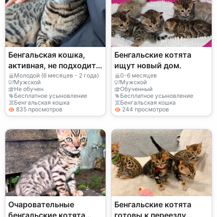
Бенгальская кошка,
Бенгальские котята
активная, не подходит
ищут новый дом.
для ленивых семей.
Молодой (6 месяцев - 2 года)
0-6 месяцев
Мужской
Мужской
Не обучен
Обученный
Бесплатное усыновление
Бесплатное усыновление
Бенгальская кошка
Бенгальская кошка
835 просмотров
244 просмотров
Очаровательные
Бенгальские котята
бенгальские котята
готовы к переезду