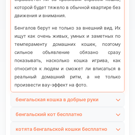
которой будет тяжело в обычной квартире без
движения и внимания.
Бенгалов берут не только за внешний вид. Их
ищут как очень живых, умных и заметных по
темпераменту домашних кошек, поэтому
сильное объявление обязано сразу
показывать, насколько кошка игрива, как
относится к людям и сможет ли вписаться в
реальный домашний ритм, а не только
произвести вау-эффект на фото.
бенгальская кошка в добрые руки
Если ищут бенгальскую кошку в добрые руки,
бенгальский кот бесплатно
значит хотят увидеть не просто красивую
Если нужен именно бенгальский кот, человек
породу, а кошку, которой действительно
котята бенгальской кошки бесплатно
обычно думает жёстче и практичнее: