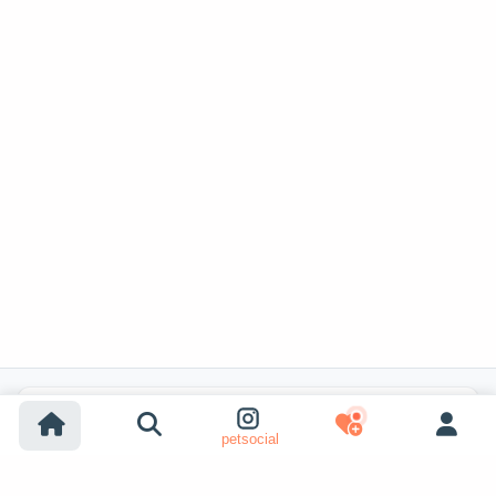
Популярные поиски
petsocial
Усыновление собак
Усыновление кошек