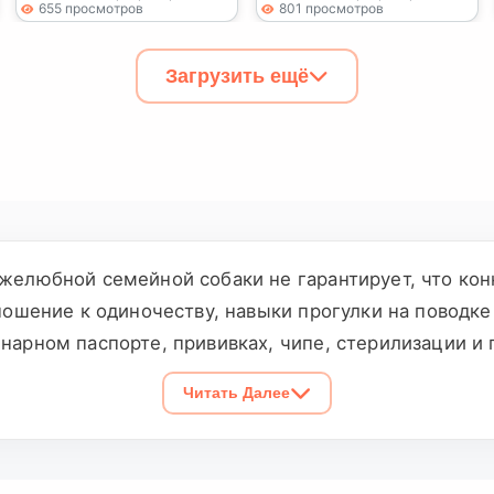
655 просмотров
801 просмотров
Загрузить ещё
ужелюбной семейной собаки не гарантирует, что ко
тношение к одиночеству, навыки прогулки на поводк
инарном паспорте, прививках, чипе, стерилизации и
акой лично и проверьте документы, которые упомин
Читать Далее