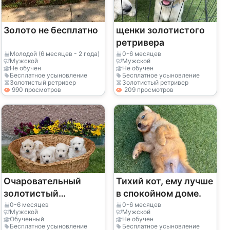
Золото не бесплатно
щенки золотистого
ретривера
Молодой (6 месяцев - 2 года)
0-6 месяцев
Мужской
Мужской
Не обучен
Не обучен
Бесплатное усыновление
Бесплатное усыновление
Золотистый ретривер
Золотистый ретривер
990 просмотров
209 просмотров
Очаровательный
Тихий кот, ему лучше
золотистый
в спокойном доме.
ретривер доступен
0-6 месяцев
0-6 месяцев
Мужской
Мужской
для покупки прямо
Обученный
Не обучен
Бесплатное усыновление
Бесплатное усыновление