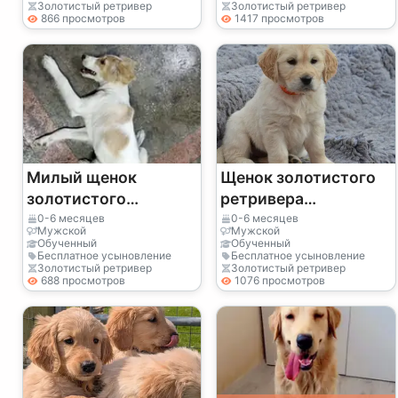
ретривера, который
Золотистый ретривер
Золотистый ретривер
866 просмотров
1417 просмотров
вырос в окружении
людей.
Милый щенок
Щенок золотистого
золотистого
ретривера
ретривера
предлагается к
0-6 месяцев
0-6 месяцев
Мужской
Мужской
усыновлению.
Обученный
Обученный
Бесплатное усыновление
Бесплатное усыновление
Золотистый ретривер
Золотистый ретривер
688 просмотров
1076 просмотров