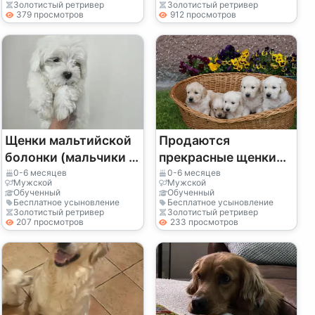
сейчас.
Золотистый ретривер
Золотистый ретривер
379 просмотров
912 просмотров
Щенки мальтийской
Продаются
болонки (мальчики и
прекрасные щенки
девочки) бесплатно.
золотистого
0-6 месяцев
0-6 месяцев
Мужской
Мужской
ретривера.
Обученный
Обученный
Бесплатное усыновление
Бесплатное усыновление
Золотистый ретривер
Золотистый ретривер
207 просмотров
233 просмотров