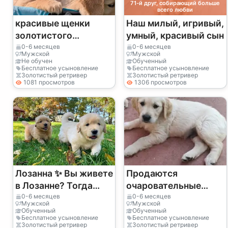
71-й друг, собирающий больше
всего любви
красивые щенки
Наш милый, игривый,
золотистого
умный, красивый сын
ретривера
0-6 месяцев
0-6 месяцев
Мужской
Мужской
Не обучен
Обученный
Бесплатное усыновление
Бесплатное усыновление
Золотистый ретривер
Золотистый ретривер
1081 просмотров
1306 просмотров
Лозанна ✨ Вы живете
Продаются
в Лозанне? Тогда
очаровательные
этот очаровательный
щенки золотистого
0-6 месяцев
0-6 месяцев
Мужской
Мужской
золотистый
ретривера.
Обученный
Обученный
Бесплатное усыновление
Бесплатное усыновление
ретривер вскоре
WhatsApp
Золотистый ретривер
Золотистый ретривер