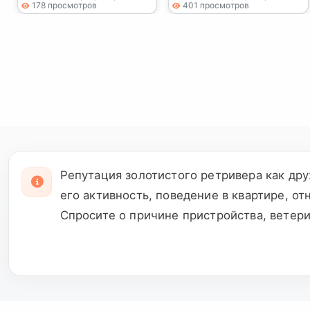
178 просмотров
401 просмотров
может стать вашим
+447393160284
новым домом.
Репутация золотистого ретривера как др
его активность, поведение в квартире, о
Спросите о причине пристройства, ветер
ушами. До передачи познакомьтесь с соб