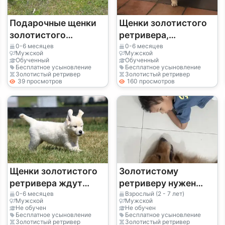
Подарочные щенки
Щенки золотистого
золотистого
ретривера,
ретривера (мальчик
зарегистрированные
0-6 месяцев
0-6 месяцев
Мужской
Мужской
и девочка)
в Кеннел Клубе
Обученный
Обученный
Бесплатное усыновление
Бесплатное усыновление
Золотистый ретривер
Золотистый ретривер
39 просмотров
160 просмотров
Щенки золотистого
Золотистому
ретривера ждут
ретриверу нужен
своих новых хозяев.
дом получше, чем
0-6 месяцев
Взрослый (2 - 7 лет)
Мужской
Мужской
мой.
Не обучен
Не обучен
Бесплатное усыновление
Бесплатное усыновление
Золотистый ретривер
Золотистый ретривер