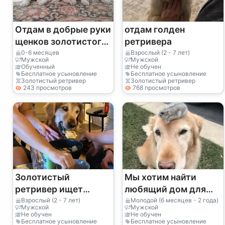
Отдам в добрые руки
отдам голден
щенков золотистого
ретривера
ретривера (мальчика
0-6 месяцев
Взрослый (2 - 7 лет)
Мужской
Мужской
и девочку)
Обученный
Не обучен
Бесплатное усыновление
Бесплатное усыновление
Золотистый ретривер
Золотистый ретривер
243 просмотров
768 просмотров
Золотистый
Мы хотим найти
ретривер ищет
любящий дом для
новый дом.
нашего щенка
Взрослый (2 - 7 лет)
Молодой (6 месяцев - 2 года)
Мужской
Мужской
золотистого
Не обучен
Не обучен
Бесплатное усыновление
Бесплатное усыновление