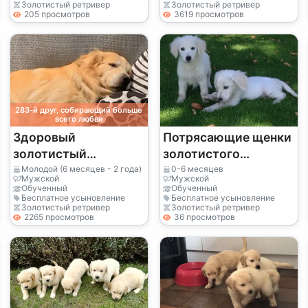
в Кеннел-клубе.
Золотистый ретривер
Золотистый ретривер
205 просмотров
3619 просмотров
283-й друг, собирающий больше
всего любви
Здоровый
Потрясающие щенки
золотистый
золотистого
ретривер
ретривера
Молодой (6 месяцев - 2 года)
0-6 месяцев
Мужской
Мужской
Обученный
Обученный
Бесплатное усыновление
Бесплатное усыновление
Золотистый ретривер
Золотистый ретривер
2265 просмотров
36 просмотров