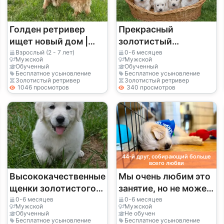
Голден ретривер
Прекрасный
ищет новый дом |
золотистый
Бесплатно | Очень
ретривер доступен
Взрослый (2 - 7 лет)
0-6 месяцев
Мужской
Мужской
добрый пёс
для продажи прямо
Обученный
Обученный
Бесплатное усыновление
Бесплатное усыновление
сейчас!
Золотистый ретривер
Золотистый ретривер
1046 просмотров
340 просмотров
44-й друг, собирающий больше
всего любви
Высококачественные
Мы очень любим это
щенки золотистого
занятие, но не можем
ретривера,
уделять ему
0-6 месяцев
0-6 месяцев
Мужской
Мужской
зарегистрированные
достаточно времени.
Обученный
Не обучен
Бесплатное усыновление
Бесплатное усыновление