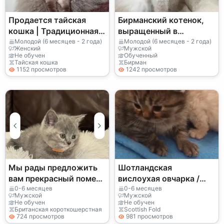
Продается тайская
Бирманский котенок,
кошка | Традиционная
выращенный в
сиамская порода
помещении, с очень
Молодой (6 месяцев - 2 года)
Молодой (6 месяцев - 2 года)
Женский
Мужской
уравновешенным
Не обучен
Обученный
Тайская кошка
Бирман
темпераментом.
1152 просмотров
1242 просмотров
Мы рады предложить
Шотландская
вам прекрасный помет
вислоухая овчарка /
чистокровных
Британская
0-6 месяцев
0-6 месяцев
Мужской
Мужской
британских
длинношерстная
Не обучен
Не обучен
Британская короткошерстная
Scottish Fold
короткошерстных
овчарка
724 просмотров
981 просмотров
котят.