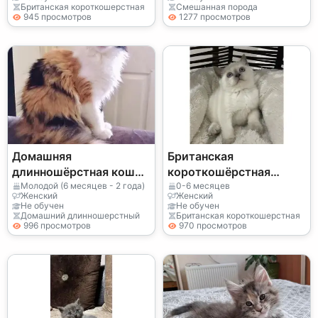
Британская короткошерстная
Смешанная порода
945 просмотров
1277 просмотров
Домашняя
Британская
длинношёрстная кошка
короткошёрстная
на продажу
голубого окраса с
Молодой (6 месяцев - 2 года)
0-6 месяцев
Женский
Женский
уравновешенным
Не обучен
Не обучен
Домашний длинношерстный
Британская короткошерстная
характером
996 просмотров
970 просмотров