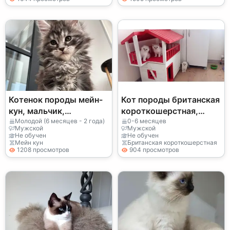
Котенок породы мейн-
Кот породы британская
кун, мальчик,
короткошерстная,
спокойный
спокойный
Молодой (6 месяцев - 2 года)
0-6 месяцев
Мужской
Мужской
темперамент, выращен
темперамент.
Не обучен
Не обучен
Мейн кун
Британская короткошерстная
в помещении.
1208 просмотров
904 просмотров