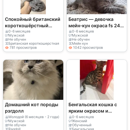
Спокойный британский
Беатрис — девочка
короткошёрстный
мейн-кун окраса fs 24,
котёнок из домашнего
питомник EdenLight
0-6 месяцев
0-6 месяцев
Мужской
Мужской
разведения
(WCF).
Не обучен
Не обучен
Британская короткошерстная
Мейн кун
781 просмотров
1042 просмотров
Домашний кот породы
Бенгальская кошка с
рэгдолл
ярким окрасом и
активным характером
Молодой (6 месяцев - 2 года)
0-6 месяцев
Мужской
Женский
Не обучен
Обученный
Ragdoll
Бенгальская