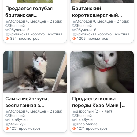
Продается голубая
Британский
британская
короткошерстный
короткошерстная
котенок с мягкой
Молодой (6 месяцев - 2 года)
Молодой (6 месяцев - 2 года)
Женский
Женский
кошка со спокойным
шерстью
Обученный
Обученный
Британская короткошерстная
Британская короткошерстная
темпераментом.
854 просмотров
1205 просмотров
Самка мейн-куна,
Продается кошка
воспитанная в
породы Кхао Мани |
семейной обстановке и
Очень общительная, с
Молодой (6 месяцев - 2 года)
Взрослый (2 - 7 лет)
Женский
Женский
хорошо
пристальным взглядом
Не обучен
Не обучен
Мейн кун
Khao Manee
социализированная.
| Очень особенная
1251 просмотров
1271 просмотров
кошка