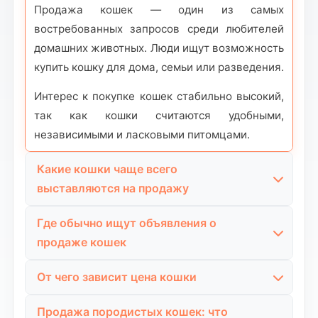
Продажа кошек — один из самых
востребованных запросов среди любителей
домашних животных. Люди ищут возможность
купить кошку для дома, семьи или разведения.
Интерес к покупке кошек стабильно высокий,
так как кошки считаются удобными,
независимыми и ласковыми питомцами.
Какие кошки чаще всего
выставляются на продажу
На продажу чаще всего предлагаются котята,
Где обычно ищут объявления о
так как именно в раннем возрасте они легче
продаже кошек
адаптируются к новому дому.
Люди, которые хотят купить кошку, чаще всего
От чего зависит цена кошки
Также встречается продажа взрослых кошек,
ищут объявления о продаже котят и кошек в
особенно если животное приучено к лотку и
Цена кошки зависит от возраста, внешних
интернете.
Продажа породистых кошек: что