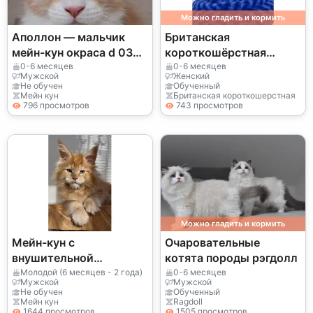
Можно гладить и кормить
Аполлон — мальчик
Британская
мейн-кун окраса d 03
короткошёрстная
22, питомник EdenLight
лилового окраса с
0-6 месяцев
0-6 месяцев
Мужской
Женский
(WCF).
мягким характером
Не обучен
Обученный
Мейн кун
Британская короткошерстная
796 просмотров
743 просмотров
Можно гладить и кормить
Мейн-кун с
Очаровательные
внушительной
котята породы рэгдолл
внешностью и мягким
Молодой (6 месяцев - 2 года)
0-6 месяцев
Мужской
Мужской
характером
Не обучен
Обученный
Мейн кун
Ragdoll
1644 просмотров
1505 просмотров