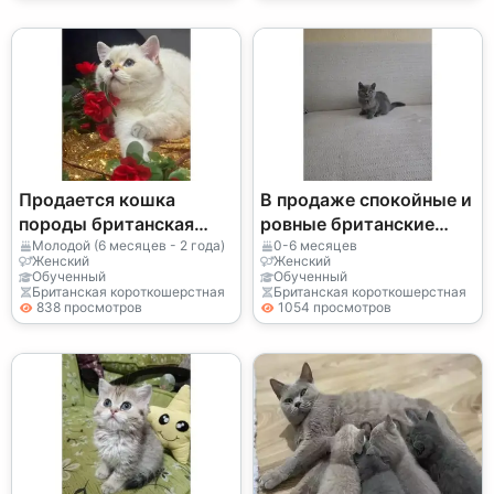
Продается кошка
В продаже спокойные и
породы британская
ровные британские
короткошерстная с
короткошерстные
Молодой (6 месяцев - 2 года)
0-6 месяцев
Женский
Женский
округлым
кошки.
Обученный
Обученный
Британская короткошерстная
Британская короткошерстная
телосложением.
838 просмотров
1054 просмотров