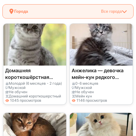
Города
Все города
Домашняя
Анжелика — девочка
короткошёрстная
мейн-кун редкого
кошка на продажу
окраса fs 03 24,
Молодой (6 месяцев - 2 года)
0-6 месяцев
Мужской
Мужской
питомник EdenLight
Не обучен
Не обучен
Домашний короткошерстный
Мейн кун
(WCF).
1045 просмотров
1146 просмотров