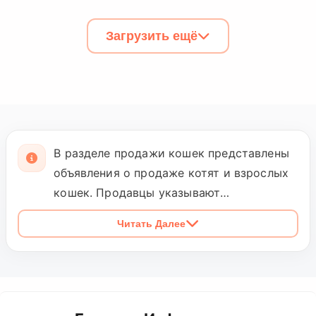
Загрузить ещё
В разделе продажи кошек представлены
объявления о продаже котят и взрослых
кошек. Продавцы указывают
характеристики кошек, состояние
Читать Далее
здоровья, вакцинацию и стоимость.
Покупатели могут напрямую связаться с
продавцами и выбрать кошку,
подходящую для домашнего содержания.
Petopic поддерживает ответственную и