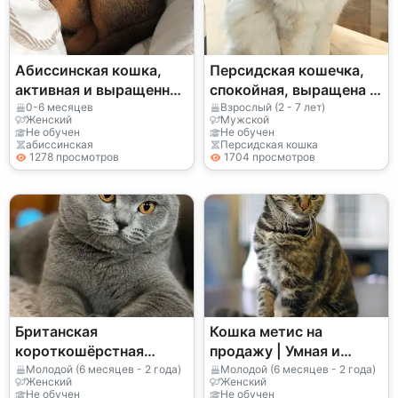
Абиссинская кошка,
Персидская кошечка,
активная и выращенная
спокойная, выращена в
в доме
домашних условиях
0-6 месяцев
Взрослый (2 - 7 лет)
Женский
Мужской
Не обучен
Не обучен
абиссинская
Персидская кошка
1278 просмотров
1704 просмотров
Британская
Кошка метис на
короткошёрстная
продажу | Умная и
кошка на продажу
ласковая
Молодой (6 месяцев - 2 года)
Молодой (6 месяцев - 2 года)
Женский
Женский
Не обучен
Не обучен