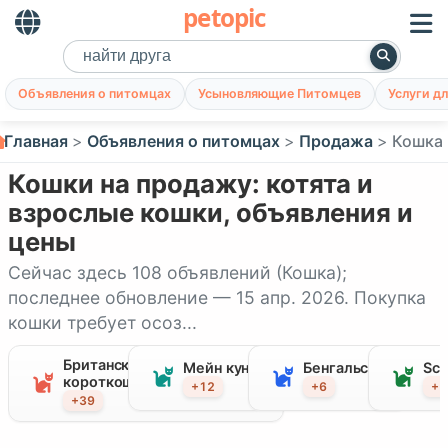
petopic
Объявления о питомцах
Усыновляющие Питомцев
Услуги д
Главная
Объявления о питомцах
Продажа
Кошка
Кошки на продажу: котята и
взрослые кошки, объявления и
цены
Сейчас здесь 108 объявлений (Кошка);
последнее обновление — 15 апр. 2026. Покупка
кошки требует осоз...
Британская
Мейн кун
Бенгальская
Sco
короткошерстная
+12
+6
+5
+39