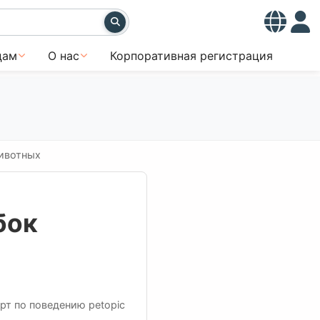
цам
О нас
Корпоративная регистрация
ивотных
бок
рт по поведению petopic