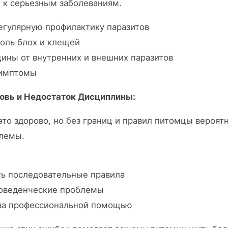
 к серьезным заболеваниям.
егулярную профилактику паразитов
роль блох и клещей
цины от внутренних и внешних паразитов
симптомы
овь и Недостаток Дисциплины:
это здорово, но без границ и правил питомцы вероят
лемы.
ть последовательные правила
поведенческие проблемы
за профессиональной помощью