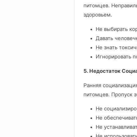
питомцев. Неправил
здоровьем.
Не выбирать ко
Давать человеч
Не знать токси
Игнорировать п
5. Недостаток Соци
Ранняя социализация
питомцев. Пропуск э
Не социализиро
Не обеспечиват
Не устанавлива
Не использоват