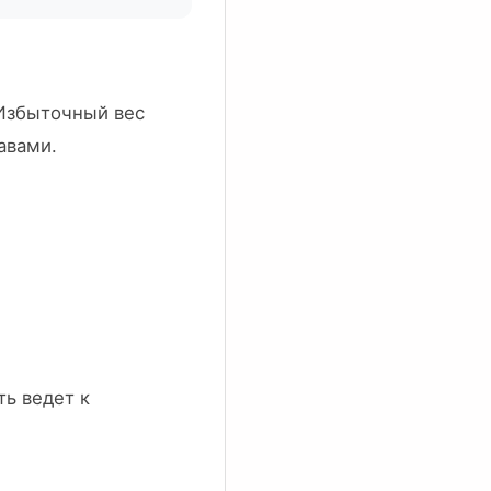
Избыточный вес
авами.
ь ведет к