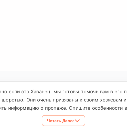
нно если это Хаванец, мы готовы помочь вам в его
й шерстью. Они очень привязаны к своим хозяевам и
ить информацию о пропаже. Опишите особенности в
дей будет вовлечено в поиск, тем больше шансов н
Читать Далее
 что также может мотивировать людей помочь вам. 