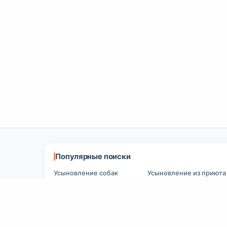
Популярные поиски
Усыновление собак
Усыновление из приюта
(собака)
Усыновление кошек
Усыновление из приюта
Собаки на продажу
(кошка)
Кошки на продажу
Пропавшие собаки