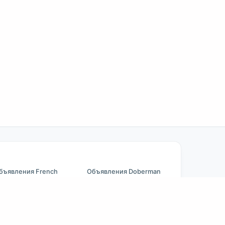
бъявления French
Объявления Doberman
ulldog
Объявления Beagle
бъявления Chihuahua
Pomeranian на продажу
бъявления Cane Corso
Golden Retriever на
бъявления German
продажу