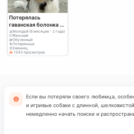
Потерялась
гаванская болонка –
Внимание!
Молодой (6 месяцев - 2 года)
Женский
Обученный
Потерянные
Хаванец
1343 просмотров
Если вы потеряли своего любимца, особе
и игривые собаки с длинной, шелковисто
немедленно начать поиски и распростран
и характер. Помните, что чем больше лю
предложить награду за его возвращение,