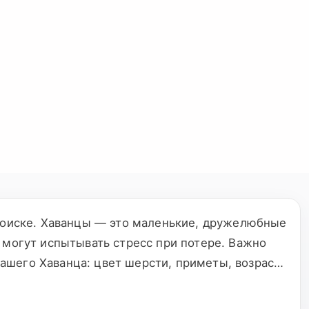
 поиске. Хаванцы — это маленькие, дружелюбные
 могут испытывать стресс при потере. Важно
ашего Хаванца: цвет шерсти, приметы, возраст
а встречу с вашим питомцем. Вы можете
Пожалуйста, оставьте свои контактные данные,