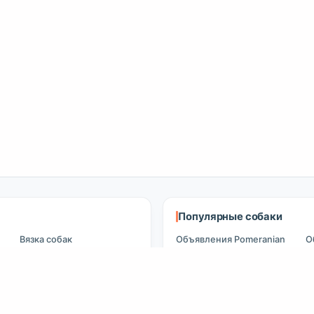
Популярные собаки
Вязка собак
Объявления Pomeranian
О
B
Вязка кошек
Объявления Poodle
О
Ищут питомца
Объявления Maltipoo
О
Объявления о питомцах
Объявления Golden
Retriever
О