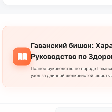
чтобы люди могли с вами связаться. Ваш
Гаванский бишон: Хара
Руководство по Здор
Полное руководство по породе Гаванск
уход за длинной шелковистой шерстью