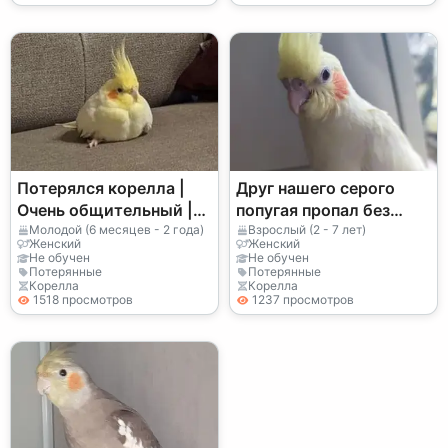
Потерялся корелла |
Друг нашего серого
Очень общительный |
попугая пропал без
Вознаграждение за
вести.
Молодой (6 месяцев - 2 года)
Взрослый (2 - 7 лет)
Женский
Женский
находку
Не обучен
Не обучен
Потерянные
Потерянные
Корелла
Корелла
1518 просмотров
1237 просмотров