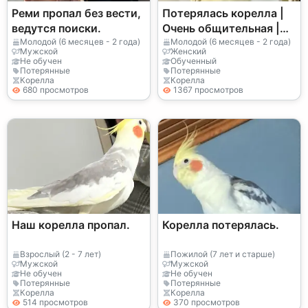
Реми пропал без вести,
Потерялась корелла |
ведутся поиски.
Очень общительная |
Реагирует на свистки
Молодой (6 месяцев - 2 года)
Молодой (6 месяцев - 2 года)
Мужской
Женский
Не обучен
Обученный
Потерянные
Потерянные
Корелла
Корелла
680 просмотров
1367 просмотров
Наш корелла пропал.
Корелла потерялась.
Взрослый (2 - 7 лет)
Пожилой (7 лет и старше)
Мужской
Мужской
Не обучен
Не обучен
Потерянные
Потерянные
Корелла
Корелла
514 просмотров
370 просмотров