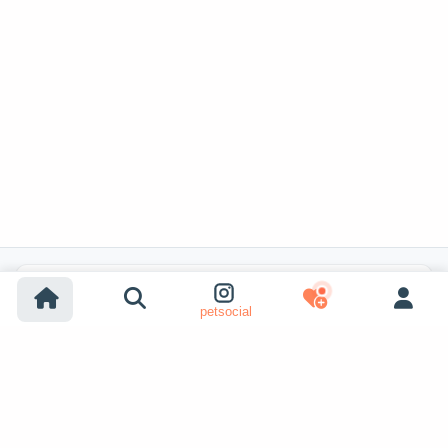
Популярные поиски
petsocial
Усыновление собак
Усыновление кошек
Собаки на продажу
Кошки на продажу
Усыновление из приюта (собака)
Усыновление из приюта (кошка)