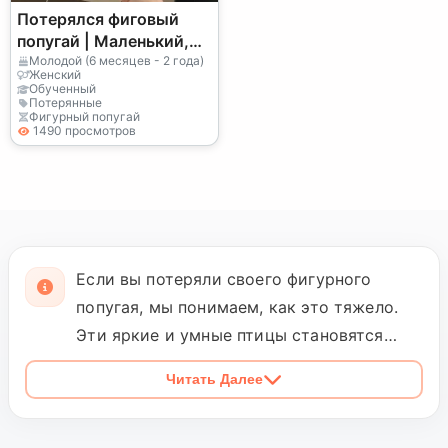
Потерялся фиговый
попугай | Маленький,
тихий | Пожалуйста,
Молодой (6 месяцев - 2 года)
Женский
свяжитесь со мной,
Обученный
Потерянные
если увидите.
Фигурный попугай
1490 просмотров
Если вы потеряли своего фигурного
попугая, мы понимаем, как это тяжело.
Эти яркие и умные птицы становятся
частью нашей семьи, и их отсутствие
Читать Далее
приносит много горя. Пожалуйста,
помогите нам найти вашего потерянного
попугая! Обратите внимание на его