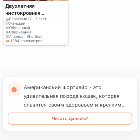
Двухлетняя
чистокровная
американская
Взрослый (2 - 7 лет)
Женский
короткошерстная
Обученный
Спаривание
кошка — подходит для
American Shorthair
вязки
1384 просмотров
Американский шортхейр - это
удивительная порода кошек, которая
славится своим здоровьем и крепким
телосложением. Мы предлагаем услуги
Читать Далее
по профессиональному разведению этой
породы, гарантируя, что все наши
питомцы имеют чистокровное