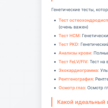
Генетические тесты, кото
Тест остеохондродисп
(очень важен)
Тест HCM:
Генетически
Тест PKD:
Генетический
Анализы крови:
Полный
Тест FeLV/FIV:
Тест на 
Эхокардиограмма:
Уль
Рентгенография:
Рентг
Осмотр глаз:
Осмотр г
Какой идеальный 