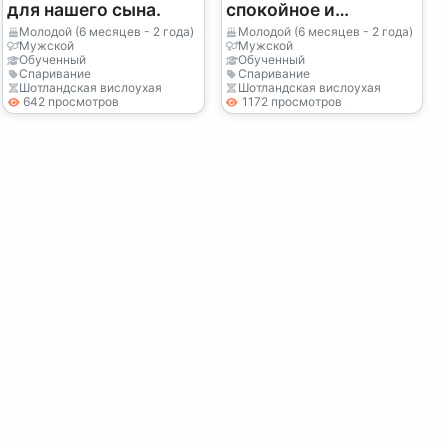
для нашего сына.
спокойное и
красивое животное.
Молодой (6 месяцев - 2 года)
Молодой (6 месяцев - 2 года)
Мужской
Мужской
В прошлом году она
Обученный
Обученный
Спаривание
Спаривание
родила 5 щенков; я
Шотландская вислоухая
Шотландская вислоухая
642 просмотров
1172 просмотров
бы хотел взять
одного.