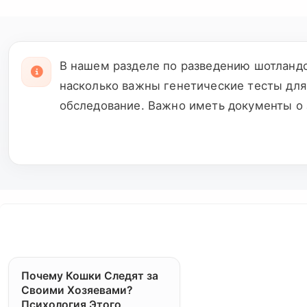
В нашем разделе по разведению шотландс
насколько важны генетические тесты для
обследование. Важно иметь документы о 
профессиональная команда предлагает ус
предоставляем гарантию на котят и пров
нашей любви к шотландским вислоухим ко
Почему Кошки Следят за
Своими Хозяевами?
Психология Этого