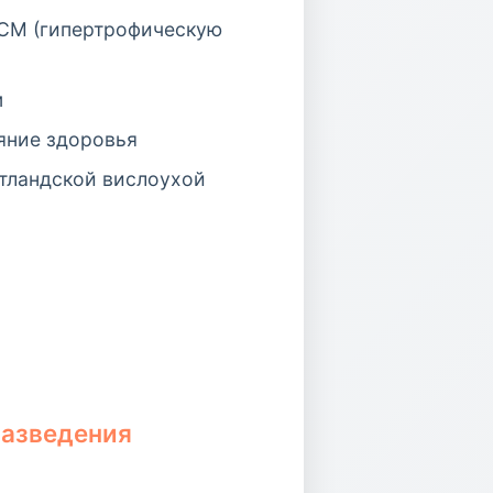
HCM (гипертрофическую
м
яние здоровья
тландской вислоухой
разведения