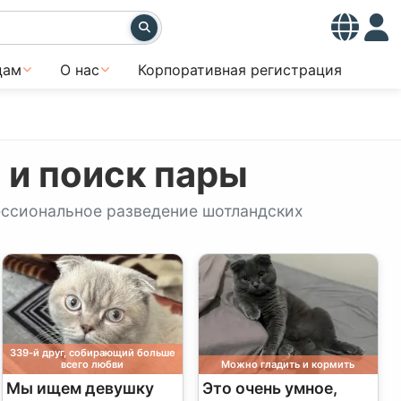
цам
О нас
Корпоративная регистрация
 и поиск пары
фессиональное разведение шотландских
339-й друг, собирающий больше
всего любви
Можно гладить и кормить
Мы ищем девушку
Это очень умное,