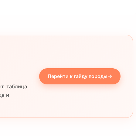
Перейти к гайду породы
т, таблица
де и