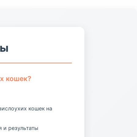
сы
их кошек?
вислоухих кошек на
я и результаты