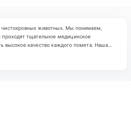
и чистокровных животных. Мы понимаем,
ы проходят тщательное медицинское
ть высокое качество каждого помета. Наша
жку и уход за животными. Мы также
ечить их благополучие. Присоединяйтесь к
а.