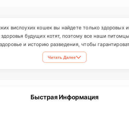
ких вислоухих кошек вы найдете только здоровых 
 здоровья будущих котят, поэтому все наши питомц
здоровье и историю разведения, чтобы гарантирова
луги по разведению, обеспечивая надежную поддер
Читать Далее
одим регулярные медицинские осмотры, чтобы обесп
шкам и найдите идеальную пару для вашего питомц
Быстрая Информация