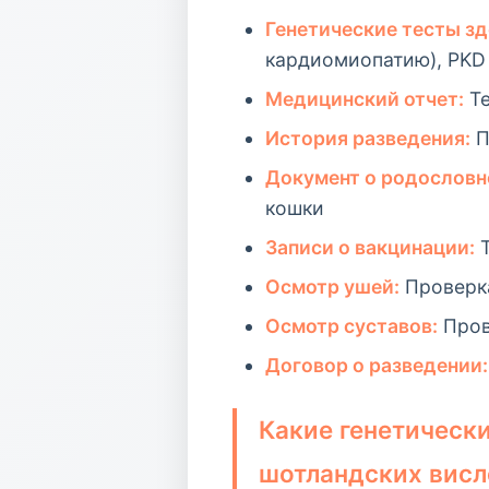
Генетические тесты зд
кардиомиопатию), PKD 
Медицинский отчет:
Те
История разведения:
П
Документ о родословн
кошки
Записи о вакцинации:
Т
Осмотр ушей:
Проверка
Осмотр суставов:
Пров
Договор о разведении:
Какие генетическ
шотландских висл