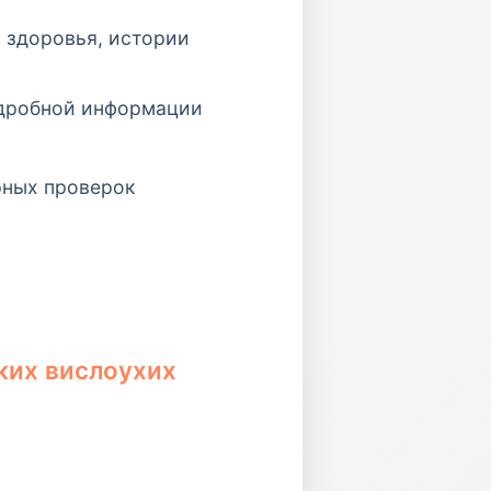
 здоровья, истории
одробной информации
рных проверок
ких вислоухих