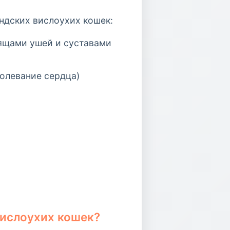
ндских вислоухих кошек:
рящами ушей и суставами
олевание сердца)
вислоухих кошек?