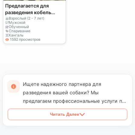
Предлагается для
разведения кобель
породы Кангаль.
Взрослый (2 - 7 лет)
Мужской
Обученный
Спаривание
Кангаль
1592 просмотров
Ищете надежного партнера для
разведения вашей собаки? Мы
предлагаем профессиональные услуги по
разведению чистокровных кангалей.
Читать Далее
Наша команда обеспечивает высокое
качество и здоровье помета благодаря
тщательным генетическим тестам. Мы