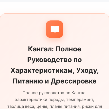
понимаем, как важны здоровье и
происхождение, поэтому предоставляем
все необходимые документы и
медицинские справки. Наши собаки
имеют отличную репутацию и успешную
историю разведения. Мы гарантируем
Кангал: Полное
здоровье щенков и проводим регулярные
ветеринарные осмотры. Выбирайте нас
Руководство по
для безопасного и качественного
разведения ваших любимцев!
Характеристикам, Уходу,
Питанию и Дрессировке
Полное руководство по Кангал:
характеристики породы, темперамент,
таблица веса, цены, планы питания, риски для