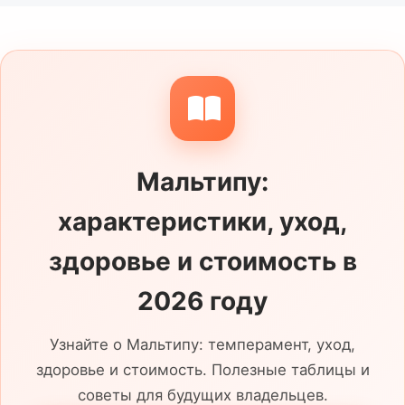
кандидата. Перед встречей собак у обоих
животных должны быть полные прививки,
актуальные ветеринарные документы и
заключение ветеринара — это защищает
здоровье помёта и обеспечивает
безопасность всего процесса.
Мальтипу:
Размещение объявления о вязке мальтипу
на Petopic бесплатно и публикуется
характеристики, уход,
мгновенно.
здоровье и стоимость в
2026 году
Узнайте о Мальтипу: темперамент, уход,
здоровье и стоимость. Полезные таблицы и
советы для будущих владельцев.