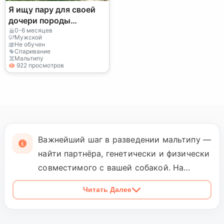
Я ищу пару для своей
дочери породы
мальтипу.
0-6 месяцев
Мужской
Не обучен
Спаривание
Мальтипу
922 просмотров
Важнейший шаг в разведении мальтипу —
найти партнёра, генетически и физически
совместимого с вашей собакой. На
Petopic вы можете фильтровать
Читать Далее
объявления о вязке по породе, полу,
возрасту и местоположению, чтобы
быстро найти ближайшего подходящего