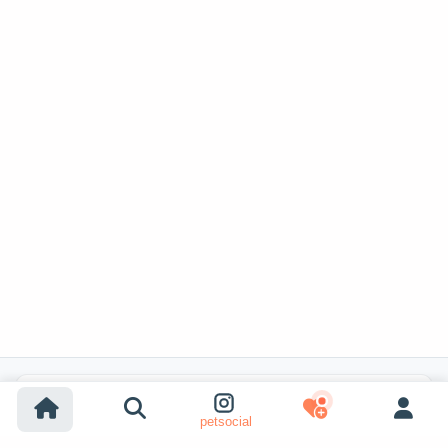
Популярные поиски
petsocial
Усыновление собак