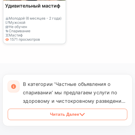
Удивительный мастиф
Молодой (6 месяцев - 2 года)
Мужской
Не обучен
Спаривание
Мастиф
1571 просмотров
В категории 'Частные объявления о
спаривании' мы предлагаем услуги по
здоровому и чистокровному разведению
собак породы мастиф. Мастифы - это
Читать Далее
мощные, мускулистые и преданные
собаки, которые известны своим
великолепным характером и защитными