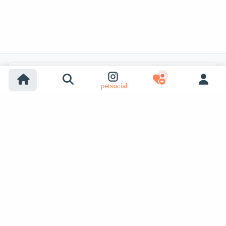
Популярные поиски
petsocial
Усыновление собак
Усыновление кошек
Собаки на продажу
Кошки на продажу
Усыновление из приюта (собака)
Усыновление из приюта (кошка)
Пропавшие собаки
Пропавшие кошки
Вязка собак
Показать ещё
Вязка кошек
Ищут питомца
Объявления о питомцах