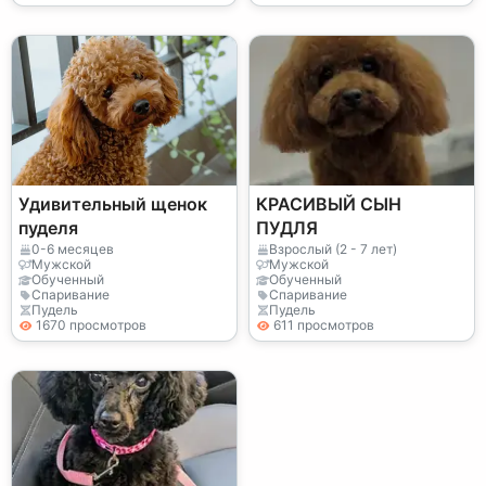
Удивительный щенок
КРАСИВЫЙ СЫН
пуделя
ПУДЛЯ
0-6 месяцев
Взрослый (2 - 7 лет)
Мужской
Мужской
Обученный
Обученный
Спаривание
Спаривание
Пудель
Пудель
1670 просмотров
611 просмотров