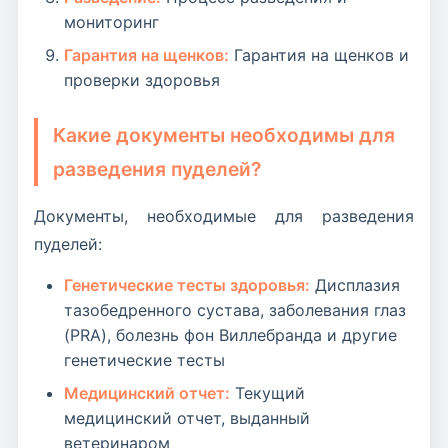
дайте объявление курьерам, таксистам,
мониторинг
минута на счету, и тысячи людей готовы вам
почтальонам. Они постоянно в
помочь. Верните своего друга домой.
Гарантия на щенков:
Гарантия на щенков и
движении и могут заметить собаку.
проверки здоровья
Какие документы необходимы для
разведения пуделей?
Документы, необходимые для разведения
пуделей:
Генетические тесты здоровья:
Дисплазия
тазобедренного сустава, заболевания глаз
(PRA), болезнь фон Виллебранда и другие
генетические тесты
Медицинский отчет:
Текущий
медицинский отчет, выданный
ветеринаром