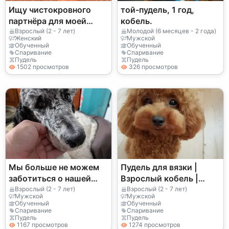
Ищу чистокровного
той-пудель, 1 год,
партнёра для моей
кобель.
двухлетней суки той-
Взрослый (2 - 7 лет)
Молодой (6 месяцев - 2 года)
Женский
Мужской
пуделя
Обученный
Обученный
Спаривание
Спаривание
Пудель
Пудель
1502 просмотров
326 просмотров
Мы больше не можем
Пудель для вязки |
заботиться о нашей
Взрослый кобель |
собаке-пуделе.
Только ответственные
Взрослый (2 - 7 лет)
Взрослый (2 - 7 лет)
Мужской
Мужской
запросы
Обученный
Обученный
Спаривание
Спаривание
Пудель
Пудель
1167 просмотров
1274 просмотров