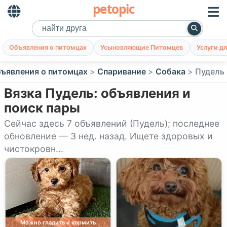
petopic
Объявления о питомцах
Усыновляющие Питомцев
Услуги д
ъявления о питомцах
Спаривание
Собака
Пудель
Вязка Пудель: объявления и
поиск пары
Сейчас здесь 7 объявлений (Пудель); последнее
обновление — 3 нед. назад. Ищете здоровых и
чистокровн...
Можно гладить и кормить