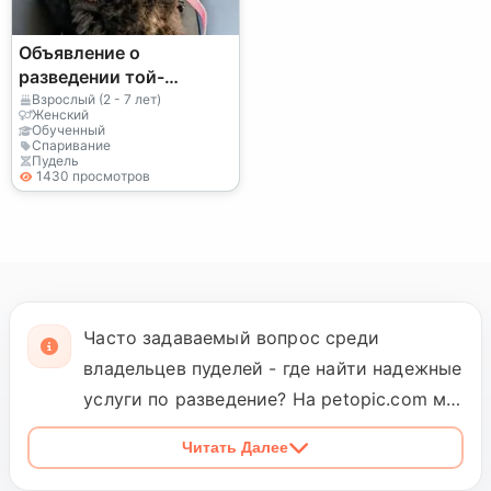
Объявление о
разведении той-
пуделей
Взрослый (2 - 7 лет)
Женский
Обученный
Спаривание
Пудель
1430 просмотров
Часто задаваемый вопрос среди
владельцев пуделей - где найти надежные
услуги по разведение? На petopic.com мы
предлагаем профессиональные услуги по
Читать Далее
разведению пуделей, обеспечивая