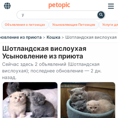
petopic
Объявления о питомцах
Усыновляющие Питомцев
Услуги д
новление из приюта
Кошка
Шотландская вислоухая
Шотландская вислоухая
Усыновление из приюта
Сейчас здесь 2 объявлений (Шотландская
вислоухая); последнее обновление — 2 дн.
назад.