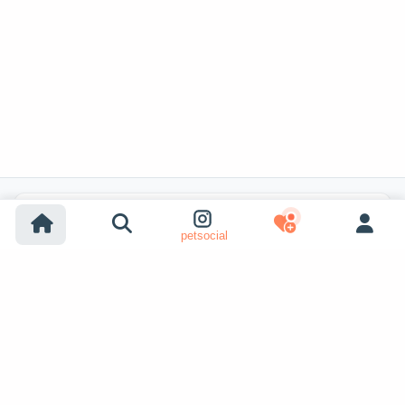
Популярные поиски
petsocial
Усыновление собак
Усыновление кошек
Собаки на продажу
Кошки на продажу
Усыновление из приюта (собака)
Усыновление из приюта (кошка)
Пропавшие собаки
Пропавшие кошки