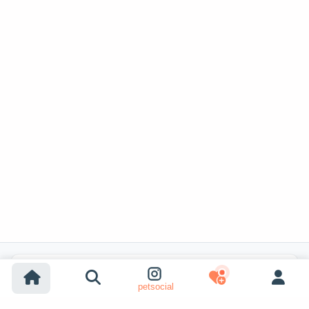
Популярные поиски
petsocial
Усыновление собак