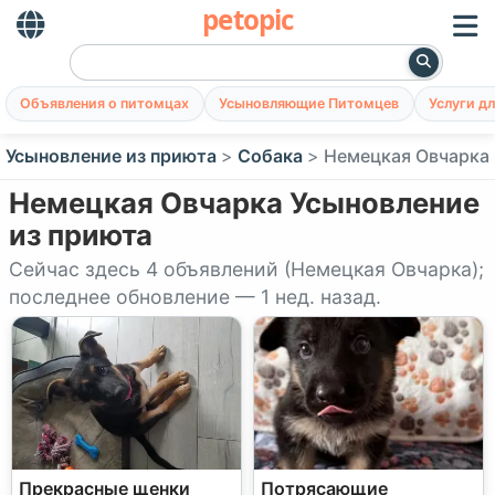
petopic
Объявления о питомцах
Усыновляющие Питомцев
Услуги д
Усыновление из приюта
Собака
Немецкая Овчарка
Немецкая Овчарка Усыновление
из приюта
Сейчас здесь 4 объявлений (Немецкая Овчарка);
последнее обновление — 1 нед. назад.
Прекрасные щенки
Потрясающие