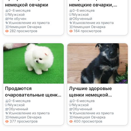
немецкой овчарки
немецкие овчарки,
прошедшие проверку
0-6 месяцев
0-6 месяцев
Мужской
Мужской
здоровья.
Не обучен
Обученный
Усыновление из приюта
Усыновление из приюта
Немецкая Овчарка
Немецкая Овчарка
282 просмотров
164 просмотров
Продаются
Лучшие здоровые
очаровательные щенки
щенки немецкой
померанского шпица
овчарки
0-6 месяцев
0-6 месяцев
Мужской
Мужской
миниатюрного размера.
Обученный
Обученный
Усыновление из приюта
Усыновление из приюта
Немецкая Овчарка
Немецкая Овчарка
377 просмотров
400 просмотров