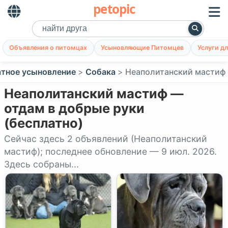
petopic
Объявления о питомцах
Усыновляющие Питомцев
Услуги д
атное усыновление
Собака
Неаполитанский мастиф
Неаполитанский мастиф —
отдам в добрые руки
(бесплатно)
Сейчас здесь 2 объявлений (Неаполитанский
мастиф); последнее обновление — 9 июл. 2026.
Здесь собраны...