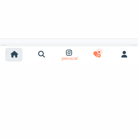
Популярные поиски
petsocial
Усыновление собак
Усыновление кошек
Собаки на продажу
Кошки на продажу
Усыновление из приюта (собака)
Усыновление из приюта (кошка)
Пропавшие собаки
Пропавшие кошки
Вязка собак
Показать ещё
Вязка кошек
Ищут питомца