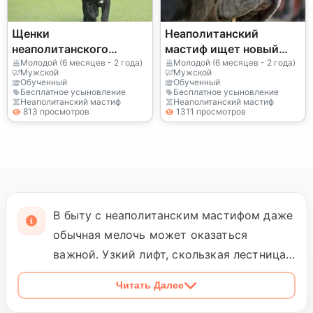
Щенки
Неаполитанский
неаполитанского
мастиф ищет новый
мастифа
дом | Calm Guardian
Молодой (6 месяцев - 2 года)
Молодой (6 месяцев - 2 года)
Мужской
Мужской
Обученный
Обученный
Бесплатное усыновление
Бесплатное усыновление
Неаполитанский мастиф
Неаполитанский мастиф
813 просмотров
1311 просмотров
В быту с неаполитанским мастифом даже
обычная мелочь может оказаться
важной. Узкий лифт, скользкая лестница,
поездка в машине или визит к
Читать Далее
ветеринару требуют совсем другого