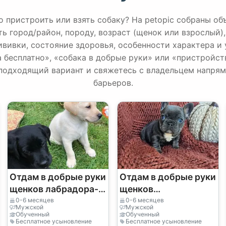
о пристроить или взять собаку? На petopic собраны об
ь город/район, породу, возраст (щенок или взрослый),
ививки, состояние здоровья, особенности характера и 
а бесплатно», «собака в добрые руки» или «пристройст
подходящий вариант и свяжетесь с владельцем напря
барьеров.
Отдам в добрые руки
Отдам в добрые руки
щенков лабрадора-
щенков
ретривера (мальчика
французского
0-6 месяцев
0-6 месяцев
Мужской
Мужской
и девочку)
бульдога (мальчика
Обученный
Обученный
Бесплатное усыновление
Бесплатное усыновление
и девочку)