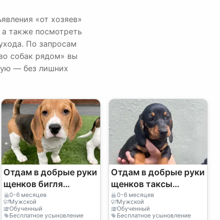
ъявления «от хозяев»
 а также посмотреть
ухода. По запросам
во собак рядом» вы
мую — без лишних
Отдам в добрые руки
Отдам в добрые руки
щенков бигля
щенков таксы
(мальчика и девочку)
(мальчика и девочку)
0-6 месяцев
0-6 месяцев
Мужской
Мужской
Обученный
Обученный
Бесплатное усыновление
Бесплатное усыновление