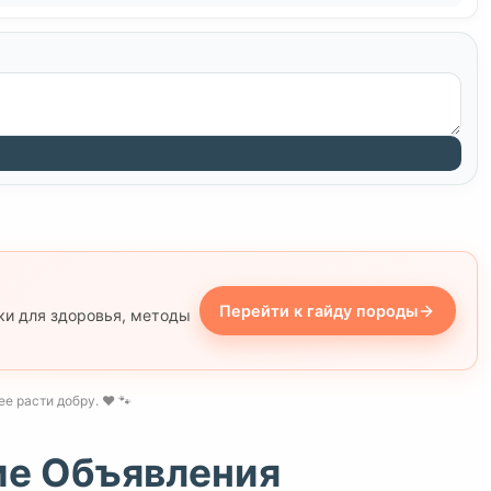
Перейти к гайду породы
ки для здоровья, методы
 расти добру. ❤️ 🐾
ие Объявления