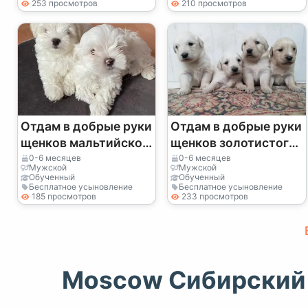
253 просмотров
210 просмотров
Отдам в добрые руки
Отдам в добрые руки
щенков мальтийской
щенков золотистого
болонки (мальчика и
ретривера (мальчика
0-6 месяцев
0-6 месяцев
Мужской
Мужской
девочку)
и девочку)
Обученный
Обученный
Бесплатное усыновление
Бесплатное усыновление
185 просмотров
233 просмотров
Moscow Сибирский 