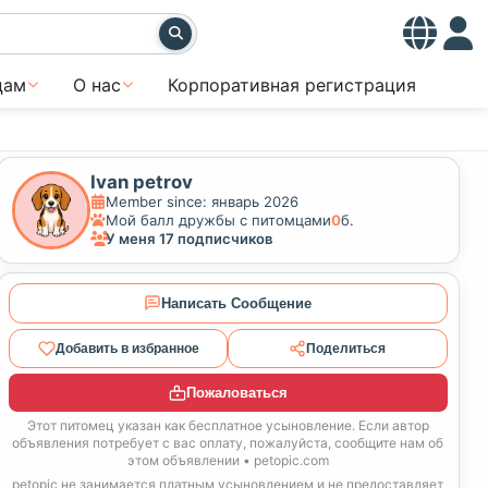
цам
О нас
Корпоративная регистрация
Ivan petrov
Member since: январь 2026
Мой балл дружбы с питомцами
0
б.
У меня 17 подписчиков
Написать Сообщение
Добавить в избранное
Поделиться
Пожаловаться
Этот питомец указан как бесплатное усыновление. Если автор
объявления потребует с вас оплату, пожалуйста, сообщите нам об
этом объявлении • petopic.com
petopic не занимается платным усыновлением и не предоставляет