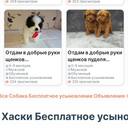
209 просмотров
203 просмотров
Отдам в добрые руки
Отдам в добрые руки
щенков
щенков пуделя
померанского шпица
(мальчика и девочку)
0-6 месяцев
0-6 месяцев
Мужской
Мужской
(мальчика и девочку)
Обученный
Обученный
Бесплатное усыновление
Бесплатное усыновление
224 просмотров
255 просмотров
Все Собака Бесплатное усыновление Объявления
Хаски Бесплатное усын