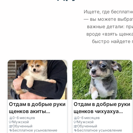
Ищете, где бесплатн
— вы можете выбрат
важные детали: пр
вроде «взять щенк
быстро найдете 
Отдам в добрые руки
Отдам в добрые руки
щенков акиты
щенков чихуахуа
(мальчика и девочку)
(мальчика и девочку)
0-6 месяцев
0-6 месяцев
Мужской
Мужской
Обученный
Обученный
Бесплатное усыновление
Бесплатное усыновление