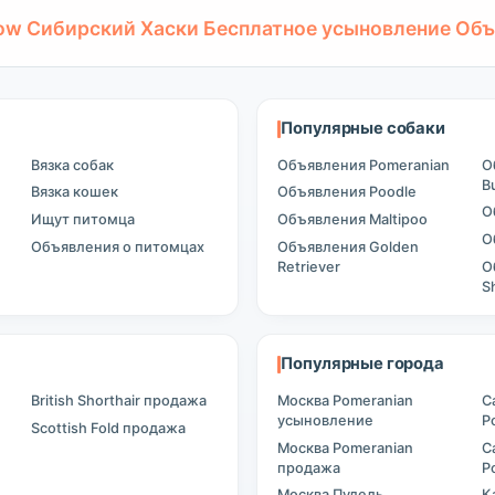
ow Сибирский Хаски Бесплатное усыновление Об
Популярные собаки
Вязка собак
Объявления Pomeranian
О
B
Вязка кошек
Объявления Poodle
О
Ищут питомца
Объявления Maltipoo
О
Объявления о питомцах
Объявления Golden
Retriever
О
S
Популярные города
British Shorthair продажа
Москва Pomeranian
С
усыновление
P
Scottish Fold продажа
Москва Pomeranian
С
продажа
P
Москва Пудель
К