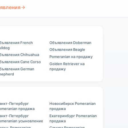
ъявления
бъявления French
Объявления Doberman
ulldog
Объявления Beagle
бъявления Chihuahua
Pomeranian на продажу
бъявления Cane Corso
Golden Retriever на
бъявления German
продажу
hepherd
анкт-Петербург
Новосибирск Pomeranian
omeranian продажа
продажа
анкт-Петербург
Екатеринбург Pomeranian
omeranian усыновление
продажа
азань Pomeranian
Самара Pomeranian