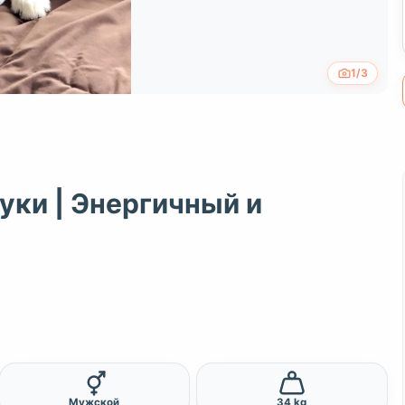
1/3
уки | Энергичный и
Мужской
34 kg