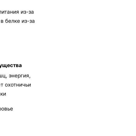
питания из-за
в белке из-за
ущества
ц, энергия,
т охотничьи
ики
ровье
я