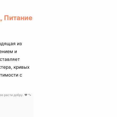
, Питание
одящая из
ением и
ставляет
тера, кривых
стимости с
 расти добру. ❤️ 🐾