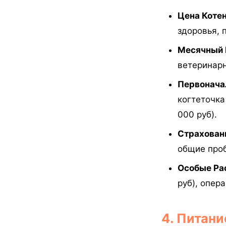
Цена Котен
здоровья, 
Месячный 
ветеринарн
Первонача
когтеточка 
000 руб).
Страхован
общие проб
Особые Ра
руб), опера
4. Питан