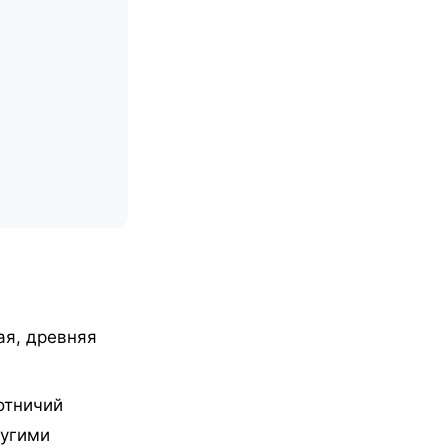
ая, древняя
отничий
ругими