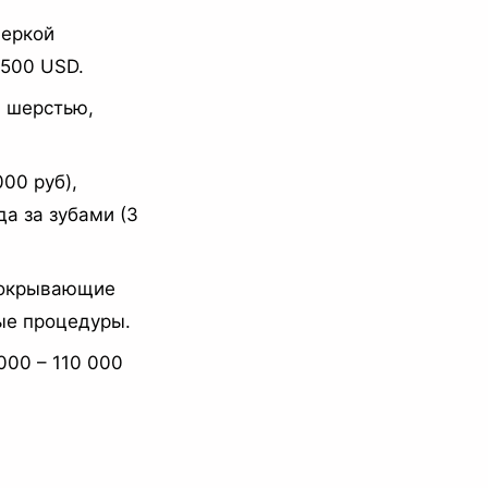
веркой
 500 USD.
а шерстью,
00 руб),
да за зубами (3
покрывающие
ые процедуры.
000 – 110 000