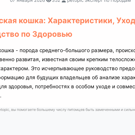
07 января 2026
352
petopic Эксперт по Породам
ская кошка: Характеристики, Уход
дство по Здоровью
кошка - порода среднего-большого размера, происх
твенно развитая, известная своим крепким телослож
арактером. Это исчерпывающее руководство предо
ормацию для будущих владельцев об анализе харак
для здоровья, потребностях в особом уходе и совме
.
etopic, вы помогаете большему числу питомцев быть замеченными и сильнее