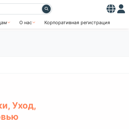
цам
О нас
Корпоративная регистрация
и, Уход,
овью