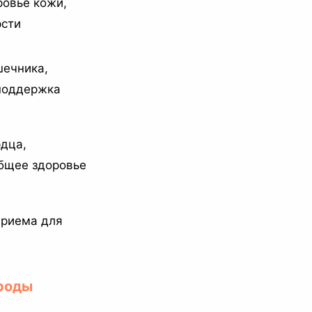
ровье кожи,
рсти
шечника,
поддержка
дца,
общее здоровье
приема для
роды