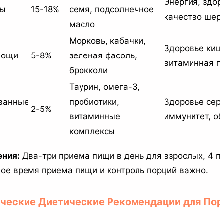
Энергия, здо
ры
15-18%
семя, подсолнечное
качество ше
масло
Морковь, кабачки,
Здоровье ки
вощи
5-8%
зеленая фасоль,
витаминная 
брокколи
Таурин, омега-3,
ванные
пробиотики,
Здоровье сер
2-5%
витаминные
иммунитет, 
комплексы
ения:
Два-три приема пищи в день для взрослых, 4 
рное время приема пищи и контроль порций важно.
ические Диетические Рекомендации для По