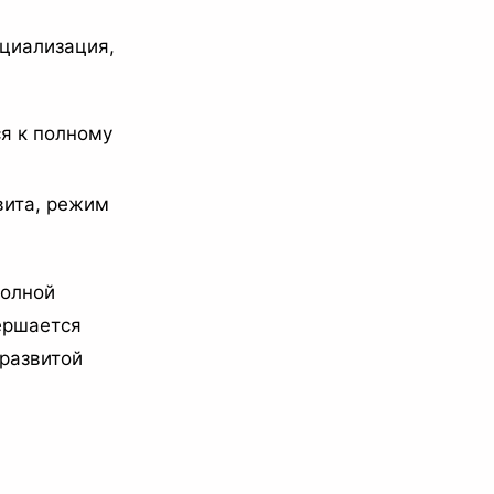
оциализация,
я к полному
вита, режим
полной
ершается
развитой