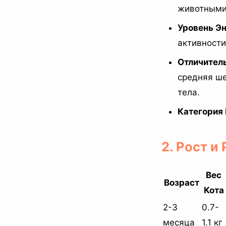
животными
Уровень Эн
активности
Отличител
средняя ше
тела.
Категория
2. Рост и
Вес
Возраст
Кота
2-3
0.7-
месяца
1.1 кг