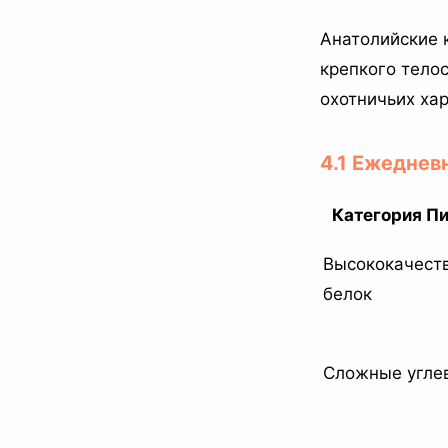
Анатолийские 
крепкого тело
охотничьих ха
4.1 Ежеднев
Категория П
Высококачест
белок
Сложные угле