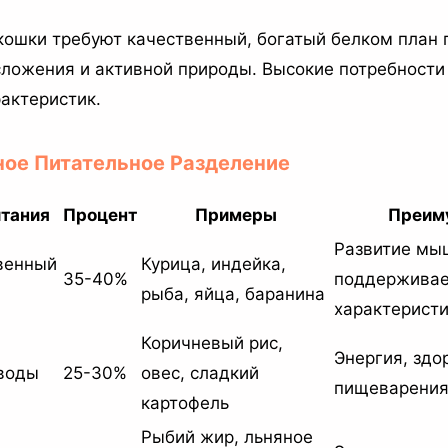
кошки требуют качественный, богатый белком план 
сложения и активной природы. Высокие потребности 
рактеристик.
ное Питательное Разделение
итания
Процент
Примеры
Преим
Развитие мыш
венный
Курица, индейка,
35-40%
поддерживае
рыба, яйца, баранина
характерист
Коричневый рис,
Энергия, здо
воды
25-30%
овес, сладкий
пищеварени
картофель
Рыбий жир, льняное