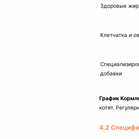
Здоровые жи
Клетчатка и о
Специализиро
добавки
График Кормл
котят. Регуля
4.2 Специф