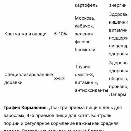
картофель
энергии 
Здоровье
Морковь,
кишечник
кабачок,
витаминн
Клетчатка и овощи
5-10%
зеленая
поддержк
фасоль,
пищеваре
брокколи
здоровье
Здоровье
Таурин,
здоровье 
Специализированные
омега-3,
3-5%
общее зд
добавки
витамин E,
производ
антиоксиданты
Лаперм
График Кормления:
Два-три приема пищи в день для
взрослых, 4-5 приемов пищи для котят. Контроль
порций и регулярное кормление важны как средняя