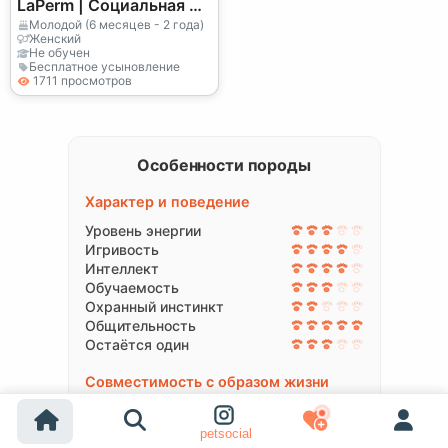
LaPerm | Социальная и
умная кошка
Молодой (6 месяцев - 2 года)
Женский
Не обучен
Бесплатное усыновление
1711 просмотров
Особенности породы
Характер и поведение
Уровень энергии
Игривость
Интеллект
Обучаемость
Охранный инстинкт
Общительность
Остаётся один
Совместимость с образом жизни
Подходит для квартиры
Да
petsocial
Отношение к детям
Да