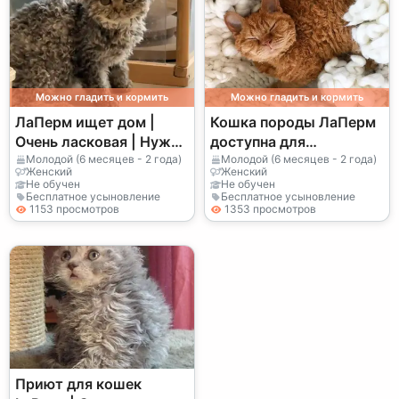
Можно гладить и кормить
Можно гладить и кормить
ЛаПерм ищет дом |
Кошка породы ЛаПерм
Очень ласковая | Нужна
доступна для
стабильность
усыновления |
Молодой (6 месяцев - 2 года)
Молодой (6 месяцев - 2 года)
Женский
Женский
Общительная и
Не обучен
Не обучен
Бесплатное усыновление
Бесплатное усыновление
активная кошка
1153 просмотров
1353 просмотров
Приют для кошек