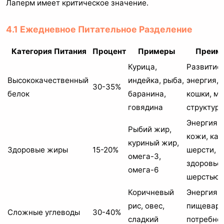
Лаперм имеет критическое значение.
4.1 Ежедневное Питательное Разделение
Категория Питания
Процент
Примеры
Преим
Курица,
Развитие
Высококачественный
индейка, рыба,
энергия, 
30-35%
белок
баранина,
кошки, м
говядина
структур
Энергия, 
Рыбий жир,
кожи, кач
куриный жир,
Здоровые жиры
15-20%
шерсти, 
омега-3,
здоровье,
омега-6
шерстью 
Коричневый
Энергия, 
рис, овес,
пищеваре
Сложные углеводы
30-40%
сладкий
потребнос