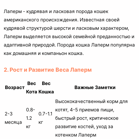
Лаперм - кудрявая и ласковая порода кошек
американского происхождения. Известная своей
кудрявой структурой шерсти и ласковым характером,
Лаперм выделяется высокой семейной преданностью и
адаптивной природой. Порода кошка Лаперм популярна
как домашняя и компаньон кошка.
2. Рост и Развитие Веса Лаперм
Вес
Вес
Возраст
Важные Заметки
Кота
Кошка
Высококачественный корм для
0.8-
котят, 4-5 приемов пищи,
2-3
0.7-1.1
1.2
быстрый рост, критическое
месяца
кг
кг
развитие костей, уход за
котенком Лаперм