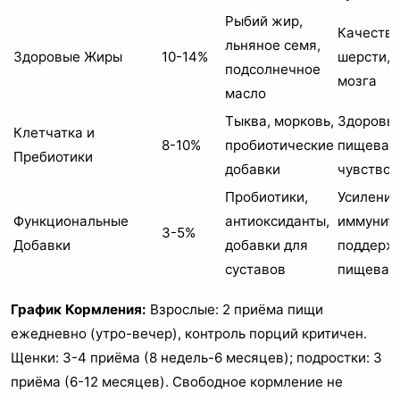
Рыбий жир,
Качество
льняное семя,
Здоровые Жиры
10-14%
шерсти, 
подсолнечное
мозга
масло
Тыква, морковь,
Здоровь
Клетчатка и
8-10%
пробиотические
пищевар
Пребиотики
добавки
чувство 
Пробиотики,
Усиление
Функциональные
антиоксиданты,
иммуните
3-5%
Добавки
добавки для
поддерж
суставов
пищевар
График Кормления:
Взрослые: 2 приёма пищи
ежедневно (утро-вечер), контроль порций критичен.
Щенки: 3-4 приёма (8 недель-6 месяцев); подростки: 3
приёма (6-12 месяцев). Свободное кормление не