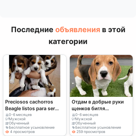
Последние
объявления
в этой
категории
Preciosos cachorros
Отдам в добрые руки
Beagle listos para ser
щенков бигля
adoptados.
(мальчика и девочку)
0-6 месяцев
0-6 месяцев
Мужской
Мужской
Обученный
Обученный
Бесплатное усыновление
Бесплатное усыновление
4 просмотров
259 просмотров