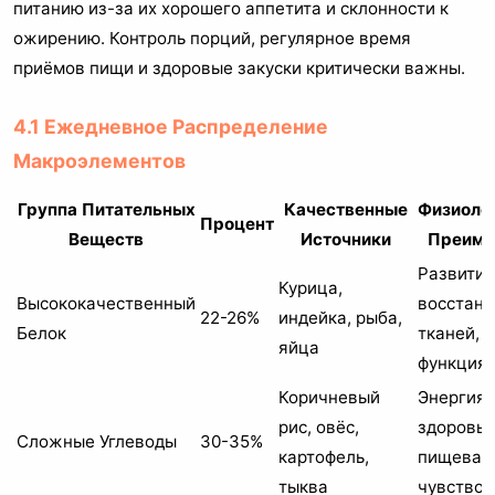
питанию из-за их хорошего аппетита и склонности к
ожирению. Контроль порций, регулярное время
приёмов пищи и здоровые закуски критически важны.
4.1 Ежедневное Распределение
Макроэлементов
Группа Питательных
Качественные
Физиоло
Процент
Веществ
Источники
Преиму
Развитие
Курица,
Высококачественный
восстан
22-26%
индейка, рыба,
Белок
тканей, 
яйца
функция
Коричневый
Энергия,
рис, овёс,
здоровье
Сложные Углеводы
30-35%
картофель,
пищевар
тыква
чувство 