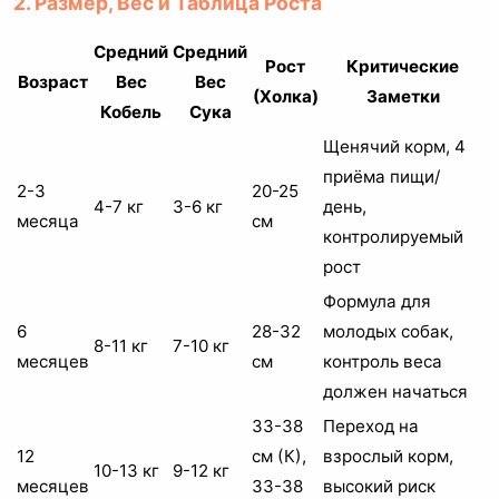
2. Размер, Вес и Таблица Роста
Средний
Средний
Рост
Критические
Возраст
Вес
Вес
(Холка)
Заметки
Кобель
Сука
Щенячий корм, 4
приёма пищи/
2-3
20-25
4-7 кг
3-6 кг
день,
месяца
см
контролируемый
рост
Формула для
6
28-32
молодых собак,
8-11 кг
7-10 кг
месяцев
см
контроль веса
должен начаться
33-38
Переход на
12
см (К),
взрослый корм,
10-13 кг
9-12 кг
месяцев
33-38
высокий риск