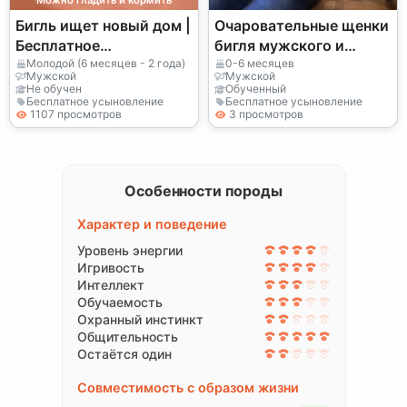
Можно гладить и кормить
Бигль ищет новый дом |
Очаровательные щенки
Бесплатное
бигля мужского и
пристройство | Очень
женского пола
Молодой (6 месяцев - 2 года)
0-6 месяцев
Мужской
Мужской
добрый пёс
Не обучен
Обученный
Бесплатное усыновление
Бесплатное усыновление
1107 просмотров
3 просмотров
Особенности породы
Характер и поведение
Уровень энергии
Игривость
Интеллект
Обучаемость
Охранный инстинкт
Общительность
Остаётся один
Совместимость с образом жизни