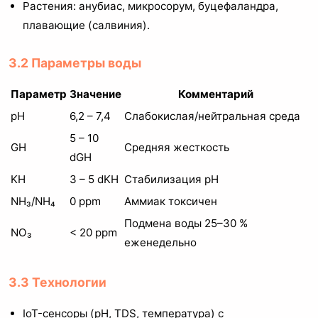
Растения: анубиас, микросорум, буцефаландра,
плавающие (салвиния).
3.2 Параметры воды
Параметр
Значение
Комментарий
pH
6,2 – 7,4
Слабокислая/нейтральная среда
5 – 10
GH
Средняя жесткость
dGH
KH
3 – 5 dKH
Стабилизация pH
NH₃/NH₄
0 ppm
Аммиак токсичен
Подмена воды 25–30 %
NO₃
< 20 ppm
еженедельно
3.3 Технологии
IoT-сенсоры (pH, TDS, температура) с