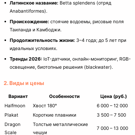
Латинское название:
Betta splendens (отряд
Anabantiformes).
Происхождение:
стоячие водоемы, рисовые поля
Таиланда и Камбоджи.
Продолжительность жизни:
3–4 года; до 5 лет при
идеальных условиях.
Тренды 2026:
IoT-датчики, онлайн-мониторинг, RGB-
освещение, биотопные решения (blackwater).
2. Виды и цены
Вариант
Особенности
Цена (руб.)
Halfmoon
Хвост 180°
6 000 – 12 000
Plakat
Короткие плавники
3 500 – 7 500
Dragon
Толстые металлические
7 000 – 13 000
Scale
чешуи