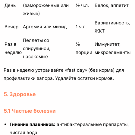
День
(замороженные или
½ ч.л.
Белок, аппетит
живые)
Вариативность,
Вечер
Артемия или мизид
1 ч.л.
ЖКТ
Пеллеты со
Раз в
½
Иммунитет,
спирулиной,
неделю
порции
микроэлементы
насекомые
Раз в неделю устраивайте «fast day» (без корма) для
профилактики запора. Удаляйте остатки кормов.
5. Здоровье
5.1 Частые болезни
Гниение плавников:
антибактериальные препараты,
чистая вода.