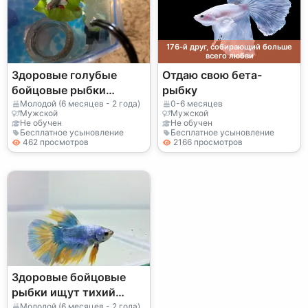
176-й друг, собирающий больше
всего любви
Здоровые голубые
Отдаю свою бета-
бойцовые рыбки
рыбку
нуждаются в правильно
Молодой (6 месяцев - 2 года)
0-6 месяцев
Мужской
Мужской
подготовленном
Не обучен
Не обучен
Бесплатное усыновление
Бесплатное усыновление
аквариуме.
462 просмотров
2166 просмотров
Здоровые бойцовые
рыбки ищут тихий
новый аквариум.
Молодой (6 месяцев - 2 года)