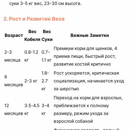
суки 3-5 кг вес, 23-30 см высота.
2. Рост и Развитие Веса
Вес
Вес
Возраст
Важные Заметки
Кобеля
Суки
Премиум корм для щенков, 4
2-3
0.8-1.2
0.7-
приема пищи, быстрый рост,
месяца
кг
1.1 кг
развитие костей критично
1.8-
Рост ускоряется, критическая
6
2-3 кг
2.7
социализация, начинается уход
месяцев
кг
за шерстью
Переход на корм для взрослых,
12
3.5-4.5
3-4
приближается к полному
месяцев
кг
кг
размеру, режим ухода за
взрослой собакой