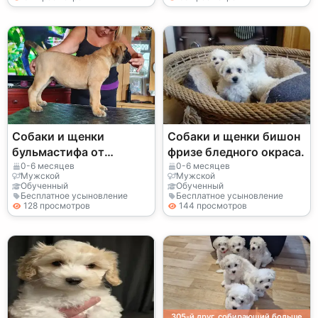
Собаки и щенки
Собаки и щенки бишон
бульмастифа от
фризе бледного окраса.
Сандры.
0-6 месяцев
0-6 месяцев
Мужской
Мужской
Обученный
Обученный
Бесплатное усыновление
Бесплатное усыновление
128 просмотров
144 просмотров
305-й друг, собирающий больше