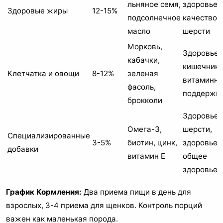
льняное семя,
здоровье 
Здоровые жиры
12-15%
подсолнечное
качество
масло
шерсти
Морковь,
Здоровье
кабачки,
кишечника
Клетчатка и овощи
8-12%
зеленая
витаминна
фасоль,
поддержк
брокколи
Здоровье
Омега-3,
шерсти,
Специализированные
3-5%
биотин, цинк,
здоровье 
добавки
витамин E
общее
здоровье
График Кормления:
Два приема пищи в день для
взрослых, 3-4 приема для щенков. Контроль порций
важен как маленькая порода.