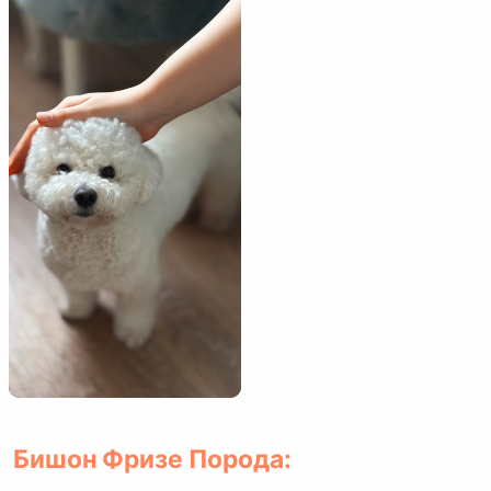
Бишон Фризе Порода: