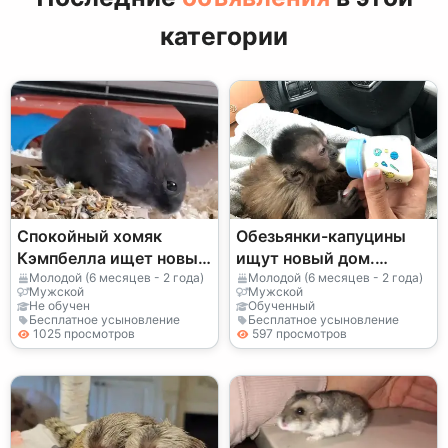
категории
Спокойный хомяк
Обезьянки-капуцины
Кэмпбелла ищет новый
ищут новый дом.
дом
WhatsApp
Молодой (6 месяцев - 2 года)
Молодой (6 месяцев - 2 года)
Мужской
Мужской
+447393160284
Не обучен
Обученный
Бесплатное усыновление
Бесплатное усыновление
1025 просмотров
597 просмотров