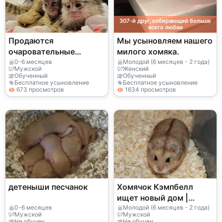
307-й друг, собирающий больше
всего любви
Продаются
Мы усыновляем нашего
очаровательные
милого хомяка.
детеныши капуцинов
0-6 месяцев
Молодой (6 месяцев - 2 года)
Мужской
Женский
(самцы и самки).
Обученный
Обученный
Бесплатное усыновление
Бесплатное усыновление
WhatsApp
673 просмотров
1634 просмотров
+447393160284
детеныши песчанок
Хомячок Кэмпбелл
ищет новый дом |
Активный и
0-6 месяцев
Молодой (6 месяцев - 2 года)
Мужской
Мужской
любознательный
Не обучен
Не обучен