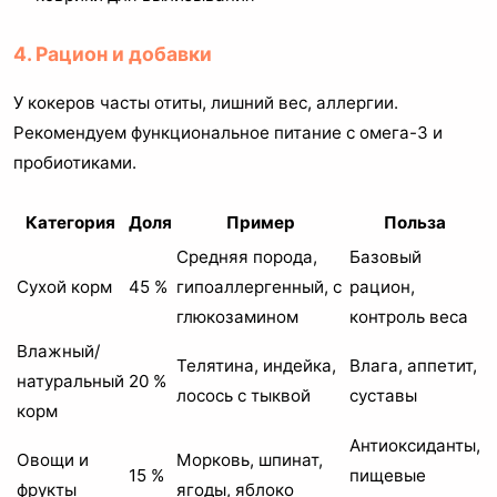
4. Рацион и добавки
У кокеров часты отиты, лишний вес, аллергии.
Рекомендуем функциональное питание с омега-3 и
пробиотиками.
Категория
Доля
Пример
Польза
Средняя порода,
Базовый
Сухой корм
45 %
гипоаллергенный, с
рацион,
глюкозамином
контроль веса
Влажный/
Телятина, индейка,
Влага, аппетит,
натуральный
20 %
лосось с тыквой
суставы
корм
Антиоксиданты,
Овощи и
Морковь, шпинат,
15 %
пищевые
фрукты
ягоды, яблоко