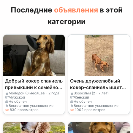
Последние
объявления
в этой
категории
Добрый кокер спаниель
Очень дружелюбный
привыкший к семейной
кокер-спаниель ищет
жизни
новый дом
Молодой (6 месяцев - 2 года)
Взрослый (2 - 7 лет)
Мужской
Женский
Не обучен
Не обучен
Бесплатное усыновление
Бесплатное усыновление
830 просмотров
1002 просмотров