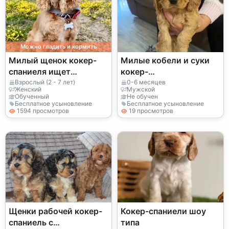
Можно гладить и кормить
Милый щенок кокер-
Милые кобели и суки
спаниеля ищет
кокер-
любящий дом
спаниеля..Напишите в
Взрослый (2 - 7 лет)
0-6 месяцев
Женский
Мужской
WhatsApp ..Контакт...
Обученный
Не обучен
Бесплатное усыновление
Бесплатное усыновление
+34 631 98 70 80
1594 просмотров
19 просмотров
Щенки рабочей кокер-
Кокер-спаниели шоу
спаниель с
типа