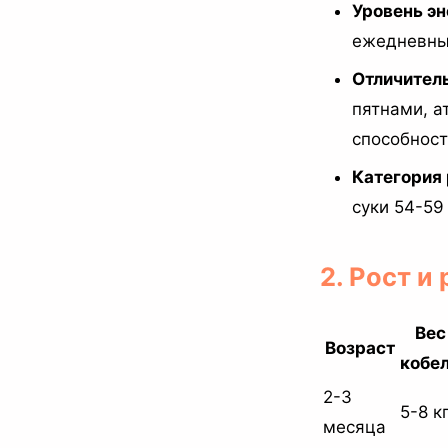
Уровень эн
ежедневных
Отличител
пятнами, а
способность
Категория
суки 54-59 
2. Рост и
Вес
Возраст
кобе
2-3
5-8 к
месяца