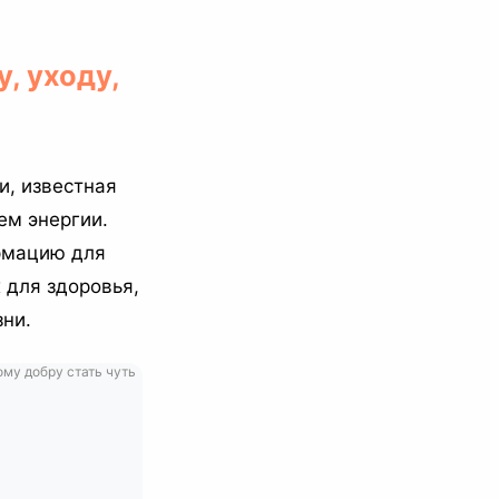
, уходу,
и, известная
ем энергии.
рмацию для
 для здоровья,
зни.
ому добру стать чуть