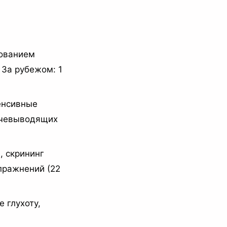
рованием
 За рубежом: 1
енсивные
очевыводящих
), скрининг
пражнений (22
 глухоту,