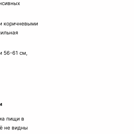
енсивных
ли коричневыми
сильная
 56-61 см,
и
ма пищи в
щё не видны