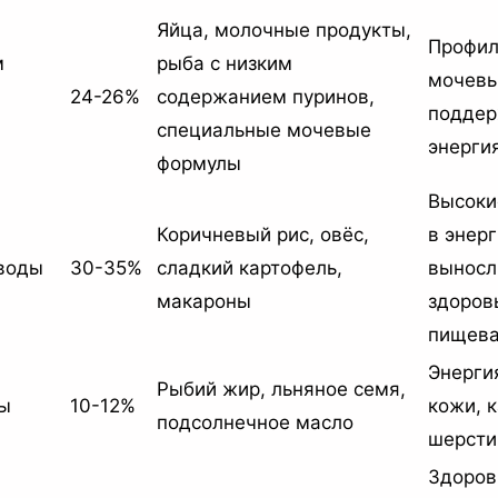
Яйца, молочные продукты,
Профил
м
рыба с низким
мочевы
24-26%
содержанием пуринов,
поддер
специальные мочевые
энерги
формулы
Высоки
Коричневый рис, овёс,
в энерг
воды
30-35%
сладкий картофель,
выносл
макароны
здоров
пищева
Энерги
Рыбий жир, льняное семя,
ы
10-12%
кожи, 
подсолнечное масло
шерсти
Здоров