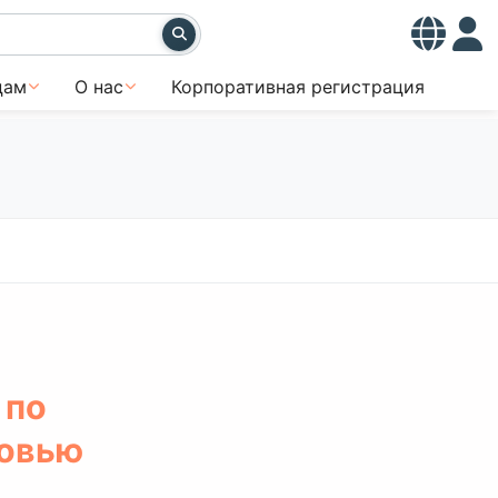
цам
О нас
Корпоративная регистрация
 по
ровью