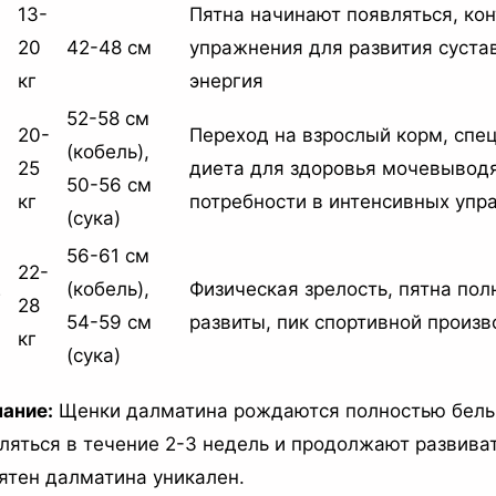
13-
Пятна начинают появляться, ко
20
42-48 см
упражнения для развития суста
кг
энергия
52-58 см
20-
Переход на взрослый корм, спе
(кобель),
25
диета для здоровья мочевывод
50-56 см
кг
потребности в интенсивных упр
(сука)
56-61 см
22-
2
(кобель),
Физическая зрелость, пятна по
28
54-59 см
развиты, пик спортивной произ
кг
(сука)
ание:
Щенки далматина рождаются полностью белы
ляться в течение 2-3 недель и продолжают развиват
ятен далматина уникален.