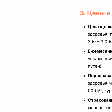
3. Цены 
Цена щенка
здоровья, 
200 – 3 00
Ежемесячн
упражнени
путей).
Первонача
здоровья м
000 ₽), ку
Страхован
мочевые ка