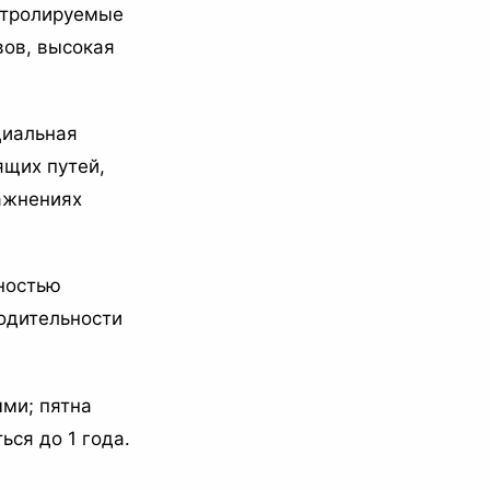
нтролируемые
вов, высокая
циальная
ящих путей,
ажнениях
лностью
водительности
ми; пятна
ься до 1 года.