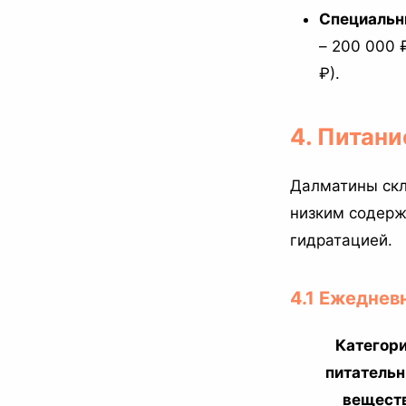
Специальн
– 200 000 
₽).
4. Питани
Далматины скл
низким содерж
гидратацией.
4.1 Ежеднев
Категор
питатель
вещест