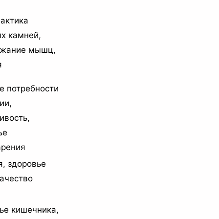
актика
х камней,
жание мышц,
я
е потребности
ии,
ивость,
ье
рения
я, здоровье
качество
ье кишечника,