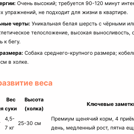
ергии:
Очень высокий; требуется 90-120 минут инт
 упражнений, не подходит для жизни в квартире.
ьные черты:
Уникальная белая шерсть с чёрными и
тлетическое телосложение, высокая выносливость, 
 к бегу.
 размера:
Собака среднего-крупного размера; кобели
см в холке.
 развитие веса
Вес
Высота
Ключевые заметк
ля
суки
(холка)
4,5-
Премиум щенячий корм, 4 приё
г
25-30 см
7 кг
день, медленный рост, пятна е