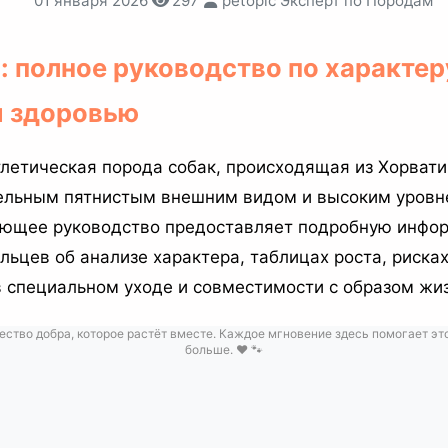
01 января 2026
297
petopic Эксперт по Породам
 полное руководство по характеру
и здоровью
летическая порода собак, происходящая из Хорвати
ельным пятнистым внешним видом и высоким уровн
ающее руководство предоставляет подробную инфо
ьцев об анализе характера, таблицах роста, рисках
в специальном уходе и совместимости с образом жи
ество добра, которое растёт вместе. Каждое мгновение здесь помогает эт
больше. ❤️ 🐾