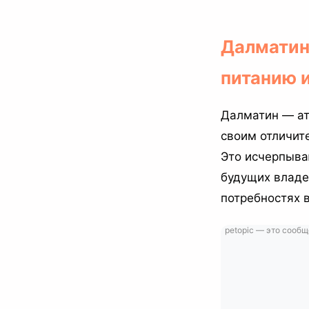
Далматин:
питанию 
Далматин — ат
своим отличит
Это исчерпыв
будущих владел
потребностях 
petopic — это сообщ