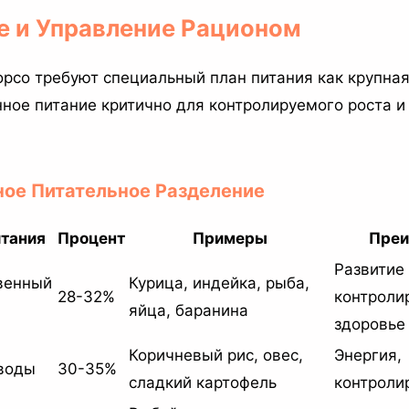
ие и Управление Рационом
орсо требуют специальный план питания как крупная
ное питание критично для контролируемого роста и
ное Питательное Разделение
итания
Процент
Примеры
Преи
Развитие
венный
Курица, индейка, рыба,
28-32%
контроли
яйца, баранина
здоровье
Коричневый рис, овес,
Энергия,
воды
30-35%
сладкий картофель
контроли