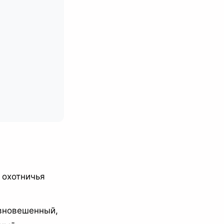
 охотничья
авновешенный,