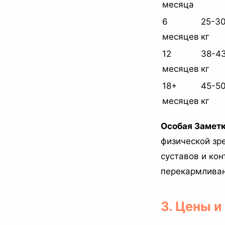
месяца
6
25-3
месяцев
кг
12
38-4
месяцев
кг
18+
45-5
месяцев
кг
Особая Заметк
физической зр
суставов и ко
перекармливан
3. Цены 