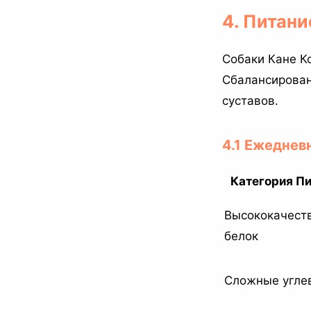
4. Питан
Собаки Кане К
Сбалансирован
суставов.
4.1 Ежеднев
Категория П
Высококачест
белок
Сложные угле