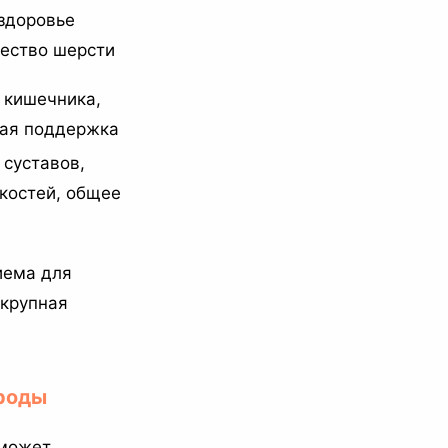
 здоровье
чество шерсти
 кишечника,
ая поддержка
 суставов,
 костей, общее
иема для
 крупная
роды
 может