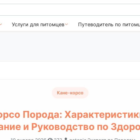
Услуги для питомцев
Путеводитель по питом
Кане-корсо
орсо Порода: Характеристики
ание и Руководство по Здор