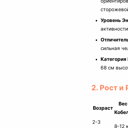
ориентиров
сторожевой
Уровень Эн
активности
Отличител
сильная че
Категория
68 см высо
2. Рост и
Вес
Возраст
Кобе
2-3
8-12 