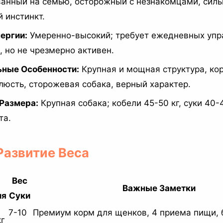
анный на семью, осторожный с незнакомцами, сил
 инстинкт.
ергии:
Умеренно-высокий; требует ежедневных упр
, но не чрезмерно активен.
ьные Особенности:
Крупная и мощная структура, кор
люсть, сторожевая собака, верный характер.
 Размера:
Крупная собака; кобели 45-50 кг, суки 40-4
та.
 Развитие Веса
Вес
Важные Заметки
ля
Суки
7-10
Премиум корм для щенков, 4 приема пищи, 
кг