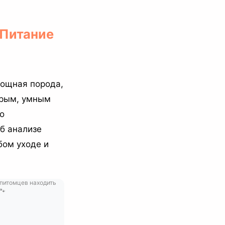
 Питание
мощная порода,
брым, умным
о
б анализе
бом уходе и
 питомцев находить
🐾