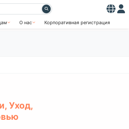
цам
О нас
Корпоративная регистрация
, Уход,
овью