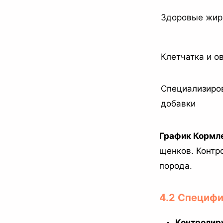
Здоровые жи
Клетчатка и о
Специализиро
добавки
График Кормл
щенков. Контр
порода.
4.2 Специф
Контролир