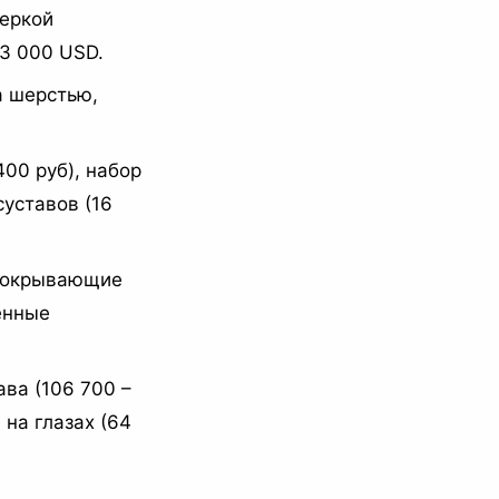
веркой
 3 000 USD.
а шерстью,
00 руб), набор
суставов (16
 покрывающие
енные
ва (106 700 –
 на глазах (64