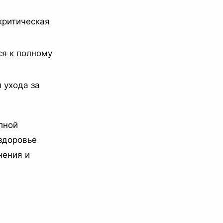
критическая
ся к полному
 ухода за
лной
здоровье
нения и