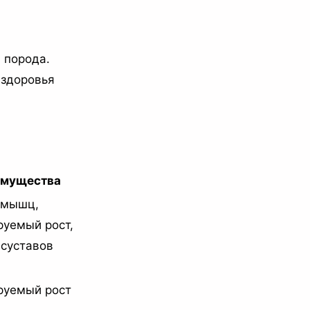
 порода.
 здоровья
мущества
 мышц,
руемый рост,
 суставов
руемый рост