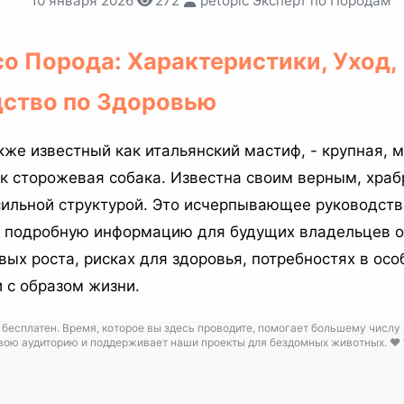
10 января 2026
272
petopic Эксперт по Породам
со Порода: Характеристики, Уход,
дство по Здоровью
кже известный как итальянский мастиф, - крупная, 
к сторожевая собака. Известна своим верным, хра
сильной структурой. Это исчерпывающее руководств
 подробную информацию для будущих владельцев о
вых роста, рисках для здоровья, потребностях в осо
 с образом жизни.
 бесплатен. Время, которое вы здесь проводите, помогает большему числу
вою аудиторию и поддерживает наши проекты для бездомных животных. ❤️ 