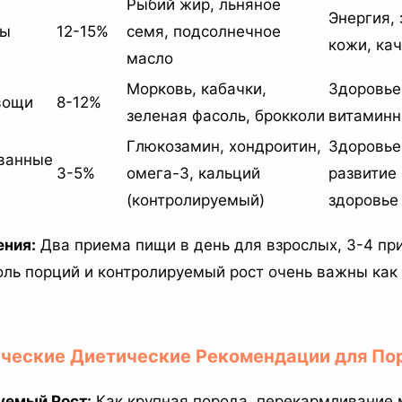
Рыбий жир, льняное
Энергия,
ры
12-15%
семя, подсолнечное
кожи, ка
масло
Морковь, кабачки,
Здоровье
вощи
8-12%
зеленая фасоль, брокколи
витаминн
Глюкозамин, хондроитин,
Здоровье
ванные
3-5%
омега-3, кальций
развитие
(контролируемый)
здоровье
ения:
Два приема пищи в день для взрослых, 3-4 пр
оль порций и контролируемый рост очень важны как
ические Диетические Рекомендации для По
уемый Рост:
Как крупная порода, перекармливание