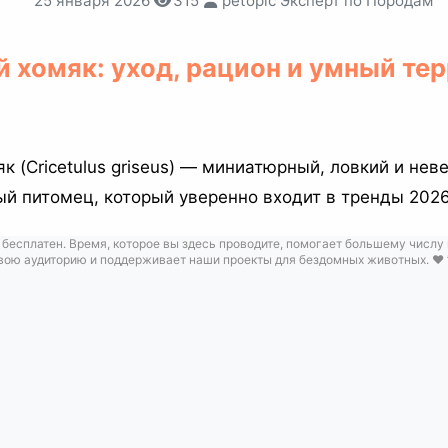
25 января 2026
315
petopic Эксперт по Породам
й хомяк: уход, рацион и умный те
к (Cricetulus griseus) — миниатюрный, ловкий и нев
й питомец, который уверенно входит в тренды 2026
 бесплатен. Время, которое вы здесь проводите, помогает большему числу
вою аудиторию и поддерживает наши проекты для бездомных животных. ❤️ 