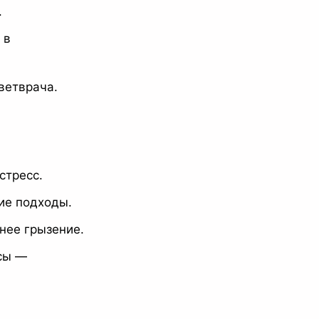
.
 в
ветврача.
стресс.
ие подходы.
нее грызение.
усы —