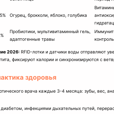
Витамин
15%
Огурец, брокколи, яблоко, голубика
антиокси
гидрата
Пробиотики, мультивитаминный гель,
Иммуните
5%
адаптогенные травы
контроль
ие 2026:
RFID-лотки и датчики воды отправляют ув
тита, фиксируют калории и синхронизируются с вет
лактика здоровья
отического врача каждые 3-4 месяца: зубы, вес, ана
 диабетом, инфекциями дыхательных путей, перерас