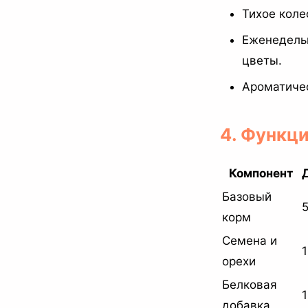
Тихое коле
Еженедельн
цветы.
Ароматичес
4. Функц
Компонент
Базовый
корм
Семена и
орехи
Белковая
добавка