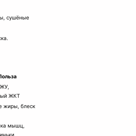
вы, сушёные
ка.
Польза
БЖУ,
ный ЖКТ
е жиры, блеск
ка мышц,
иньки