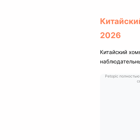
Китайски
2026
Китайский хомя
наблюдательны
Petopic полностью
с