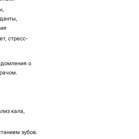
ы,
данты,
ция
т, стресс-
едомления о
врачом.
лиз кала,
танием зубов.