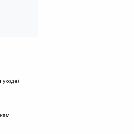
м уходе)
укам