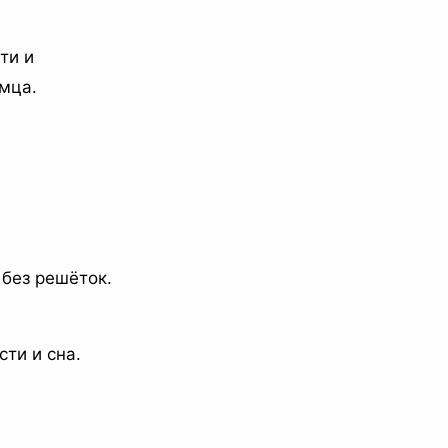
ти и
мца.
без решёток.
ти и сна.