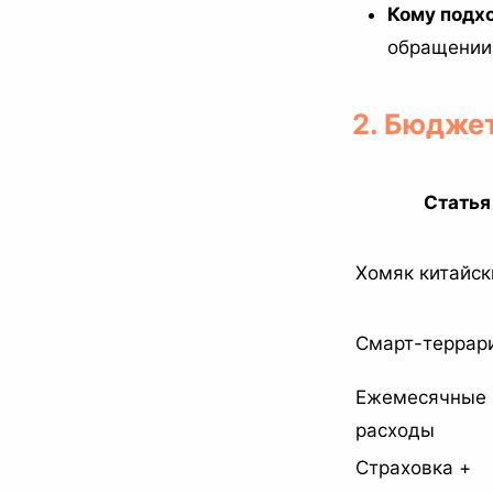
Кому подхо
обращении
2. Бюдже
Статья
Хомяк китайск
Смарт-террар
Ежемесячные
расходы
Страховка +