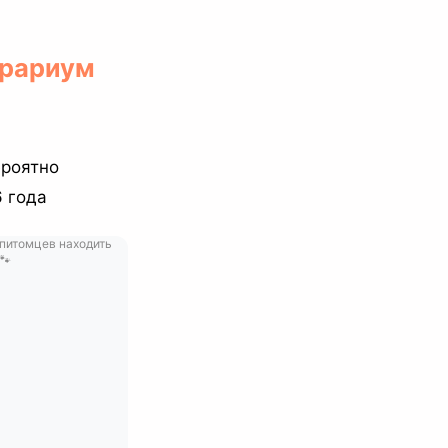
ррариум
ероятно
 года
 питомцев находить
🐾