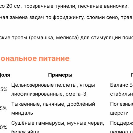
со 20 см, прозрачные туннели, песчаные ванночки.
ая замена задач по фориджингу, слоями сено, тра
кие тропы (ромашка, мелисса) для стимуляции поис
иональное питание
Доля
Примеры
Цельнозерновые пеллеты, ягоды
Баланс 
55%
лиофилизированные, омега-3
стабиль
Тыквенные, льняные, дроблёный
Полезны
15%
миндаль
шерсти
Сушёные гаммарусы, мучные черви,
Поддерж
10%
белок яйца
период л