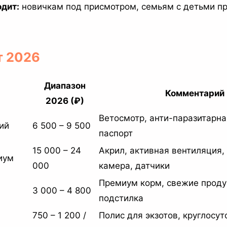
дит:
новичкам под присмотром, семьям с детьми пр
т 2026
Диапазон
Комментарий
2026 (₽)
Ветосмотр, анти-паразитарна
ий
6 500 – 9 500
паспорт
15 000 – 24
Акрил, активная вентиляция,
иум
000
камера, датчики
Премиум корм, свежие проду
3 000 – 4 800
подстилка
750 – 1 200 /
Полис для экзотов, круглосут