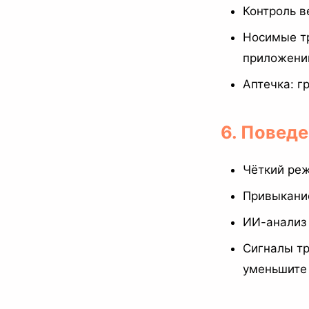
Контроль в
Носимые тр
приложени
Аптечка: г
6. Повед
Чёткий реж
Привыкание
ИИ-анализ 
Сигналы тр
уменьшите