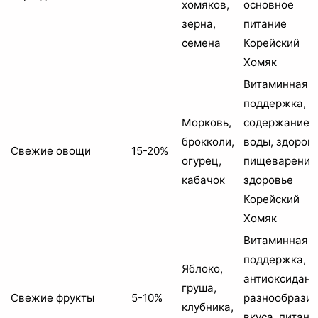
хомяков,
основное
зерна,
питание
семена
Корейский
Хомяк
Витаминная
поддержка,
Морковь,
содержание
брокколи,
воды, здоров
Свежие овощи
15-20%
огурец,
пищеварения
кабачок
здоровье
Корейский
Хомяк
Витаминная
поддержка,
Яблоко,
антиоксидант
груша,
Свежие фрукты
5-10%
разнообрази
клубника,
вкуса, питани