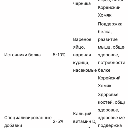
черника
Корейский
Хомяк
Поддержка
белка,
Вареное
развитие
яйцо,
мышц, общее
Источники белка
5-10%
вареная
здоровье,
курица,
потребности 
насекомые
белке
Корейский
Хомяк
Здоровье
костей, обще
здоровье,
Кальций,
Специализированные
здоровье мех
2-5%
витамин D,
добавки
поддержка