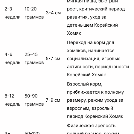
мягкая пища, быстрый
2-3
10-20
рост, критический период
3-4 см
недели
граммов
развития, уход за
детенышем Корейский
Хомяк
Переход на корм для
хомяков, начинается
4-6
25-45
5-7 см
социализация, игровые
недель
граммов
активности, период юности
Корейский Хомяк
Взрослый корм,
приближается к полному
8-12
50-90
7-9 см
размеру, режим ухода за
недель
граммов
взрослым, взрослый
период Корейский Хомяк
Физическая зрелость,
3+
50-120
полный размер, режим