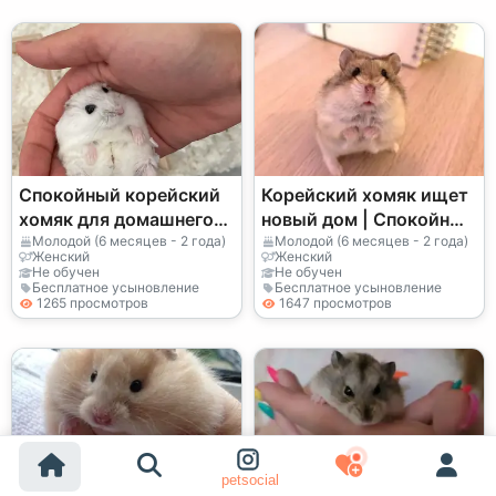
Спокойный корейский
Корейский хомяк ищет
хомяк для домашнего
новый дом | Спокойный
содержания
и чистый
Молодой (6 месяцев - 2 года)
Молодой (6 месяцев - 2 года)
Женский
Женский
Не обучен
Не обучен
Бесплатное усыновление
Бесплатное усыновление
1265 просмотров
1647 просмотров
227-й друг, собирающий больше
petsocial
всего любви