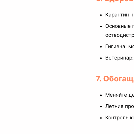
Карантин 
Основные п
остеодист
Гигиена: м
Ветеринар:
7. Обога
Меняйте де
Летние про
Контроль к