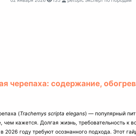
02 января 2026
135
petopic Эксперт по Породам
ая черепаха: содержание, обогрев
репаха (
Trachemys scripta elegans
) — популярный пит
, чем кажется. Долгая жизнь, требовательность к в
 в 2026 году требуют осознанного подхода. Этот га