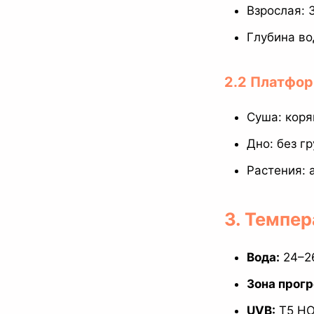
Взрослая: 
Глубина во
2.2 Платфор
Суша: коря
Дно: без гр
Растения: 
3. Темпер
Вода:
24–26
Зона прогр
UVB:
T5 HO