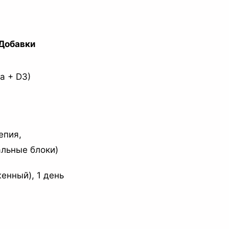
Добавки
a + D3)
епия,
льные блоки)
енный), 1 день