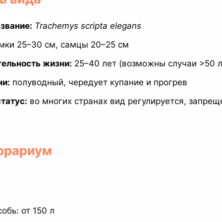
звание:
Trachemys scripta elegans
мки 25–30 см, самцы 20–25 см
ельность жизни:
25–40 лет (возможны случаи >50 л
ни:
полуводный, чередует купание и прогрев
татус:
во многих странах вид регулируется, запрещ
еррариум
обь: от 150 л