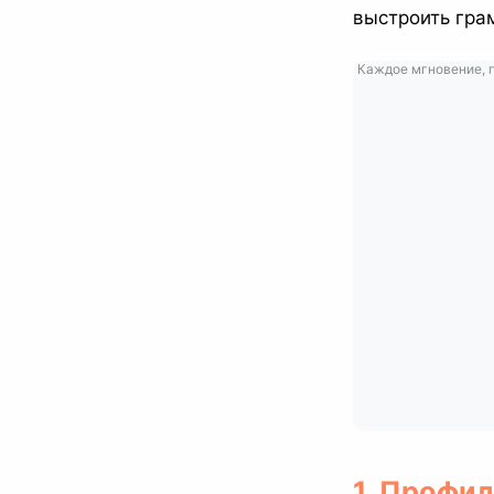
выстроить гра
Каждое мгновение, п
1. Профил