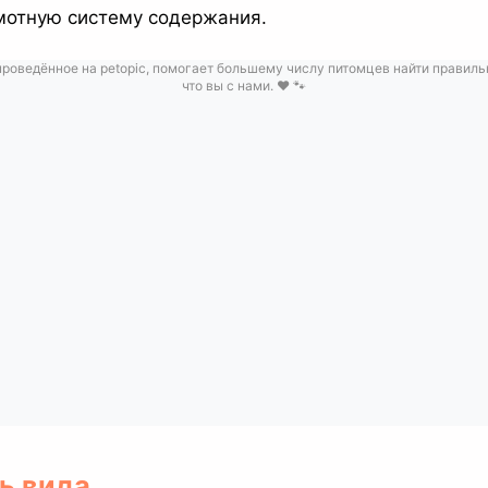
мотную систему содержания.
роведённое на petopic, помогает большему числу питомцев найти правил
что вы с нами. ❤️ 🐾
ь вида