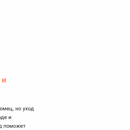
 и
омец, но уход
оде и
йд поможет