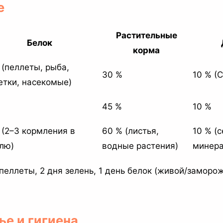
е
Растительные
Белок
корма
 (пеллеты, рыба,
30 %
10 % (C
етки, насекомые)
45 %
10 %
 (2–3 кормления в
60 % (листья,
10 % (с
лю)
водные растения)
минера
пеллеты, 2 дня зелень, 1 день белок (живой/заморож
ье и гигиена