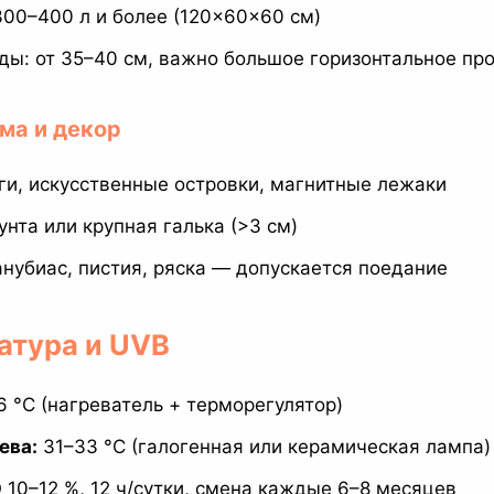
300–400 л и более (120×60×60 см)
ды: от 35–40 см, важно большое горизонтальное пр
ма и декор
ги, искусственные островки, магнитные лежаки
унта или крупная галька (>3 см)
анубиас, пистия, ряска — допускается поедание
атура и UVB
 °C (нагреватель + терморегулятор)
ева:
31–33 °C (галогенная или керамическая лампа)
 10–12 %, 12 ч/сутки, смена каждые 6–8 месяцев