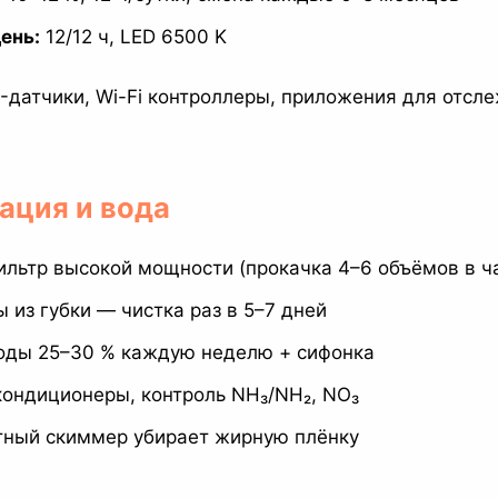
ень:
12/12 ч, LED 6500 K
датчики, Wi-Fi контроллеры, приложения для отсл
ация и вода
льтр высокой мощности (прокачка 4–6 объёмов в ч
 из губки — чистка раз в 5–7 дней
оды 25–30 % каждую неделю + сифонка
кондиционеры, контроль NH₃/NH₂, NO₃
тный скиммер убирает жирную плёнку