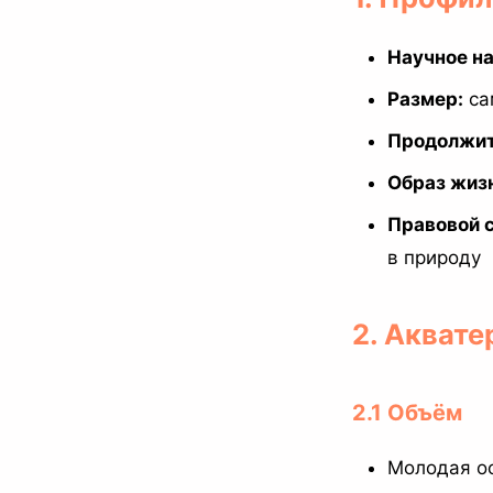
Научное на
Размер:
са
Продолжит
Образ жиз
Правовой с
в природу
2. Акват
2.1 Объём
Молодая ос