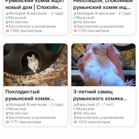
Румынский хомяк ищет
Небольшой, спокойный
новый дом | Спокойный
румынский хомяк ищет
и ласковый
новый дом.
Молодой (6 месяцев - 2 года)
Молодой (6 месяцев - 2 года)
Мужской
Мужской
Не обучен
Не обучен
Бесплатное усыновление
Бесплатное усыновление
1362 просмотров
1155 просмотров
Покладистый
3-летний самец
румынский хомяк
румынского хомяка
надеется найти новый
бесплатно
Молодой (6 месяцев - 2 года)
Взрослый (2 - 7 лет)
Мужской
Мужской
тихий дом.
Не обучен
Не обучен
Бесплатное усыновление
Бесплатное усыновление
1177 просмотров
1543 просмотров