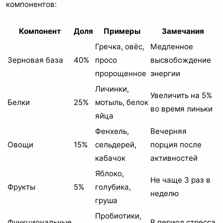
компонентов:
Компонент
Доля
Примеры
Замечания
Гречка, овёс,
Медленное
Зерновая база
40%
просо
высвобождение
пророщенное
энергии
Личинки,
Увеличить на 5%
Белки
25%
мотыль, белок
во время линьки
яйца
Фенхель,
Вечерняя
Овощи
15%
сельдерей,
порция после
кабачок
активностей
Яблоко,
Не чаще 3 раз в
Фрукты
5%
голубика,
неделю
груша
Пробиотики,
Функциональные
В период стресса