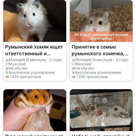
86-й друг, собирающий больше
всего любви
Румынский хомяк ищет
Принятие в семью
ответственный и
румынского хомячка,
постоянный дом
выращенного в
Молодой (6 месяцев - 2 года)
Молодой (6 месяцев - 2 года)
Мужской
Женский
домашних условиях.
Не обучен
Не обучен
Бесплатное усыновление
Бесплатное усыновление
1325 просмотров
1390 просмотров