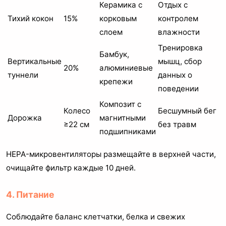
Керамика с
Отдых с
Тихий кокон
15%
корковым
контролем
слоем
влажности
Тренировка
Бамбук,
Вертикальные
мышц, сбор
20%
алюминиевые
туннели
данных о
крепежи
поведении
Композит с
Колесо
Бесшумный бег
Дорожка
магнитными
≥22 см
без травм
подшипниками
HEPA-микровентиляторы размещайте в верхней части,
очищайте фильтр каждые 10 дней.
4. Питание
Соблюдайте баланс клетчатки, белка и свежих