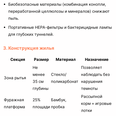
Биобезопасные материалы (комбинация конопли,
переработанной целлюлозы и минералов) снижают
пыль.
Портативные HEPA-фильтры и бактерицидные лампы
для глубоких туннелей.
3. Конструкция жилья
Секция
Размер
Материал
Назначение
Не
Позволяет
менее
Стекло/
наблюдать без
Зона рытья
35 см
поликарбонат
нарушения
глубины
темноты
Рассыпной
Фуражная
25%
Бамбук,
корм + игровые
платформа
площади
пробка
лотки