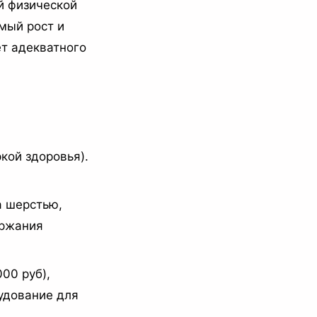
й физической
мый рост и
т адекватного
кой здоровья).
а шерстью,
ержания
00 руб),
рудование для