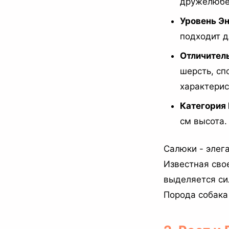
дружелюбе
Уровень Эн
подходит д
Отличител
шерсть, сп
характерис
Категория
см высота.
Салюки - элег
Известная сво
выделяется си
Порода собака