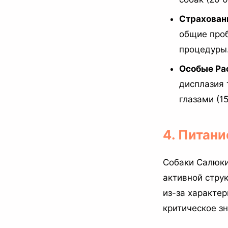
Страхован
общие проб
процедуры.
Особые Ра
дисплазия 
глазами (1
4. Питан
Собаки Салюки
активной стру
из-за характе
критическое з