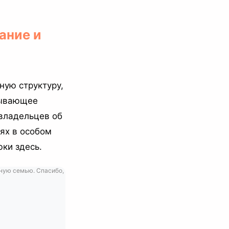
ание и
ную структуру,
пывающее
владельцев об
тях в особом
ки здесь.
ьную семью. Спасибо,