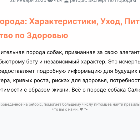
28 января 2026
484
petopic Эксперт по Породам
орода: Характеристики, Уход, Пит
тво по Здоровью
ительная порода собак, признанная за свою элегант
 быстрому бегу и независимый характер. Это исчер
редоставляет подробную информацию для будущих 
ера, кривых роста, рисках для здоровья, потребнос
тимости с образом жизни. Всё о породе собака Салю
роведённое на petopic, помогает большему числу питомцев найти правил
что вы с нами. ❤️ 🐾