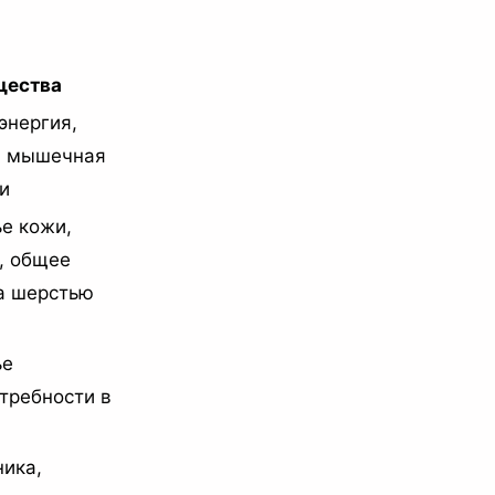
щества
энергия,
, мышечная
и
ье кожи,
, общее
за шерстью
ье
требности в
ика,