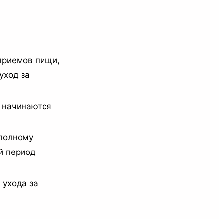
приемов пищи,
уход за
, начинаются
 полному
й период
 ухода за