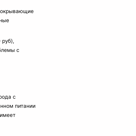
 покрывающие
нные
 руб),
блемы с
рода с
анном питании
 имеет