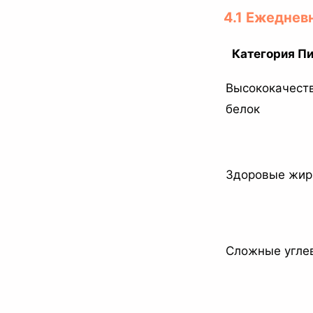
4.1 Ежеднев
Категория П
Высококачест
белок
Здоровые жи
Сложные угле