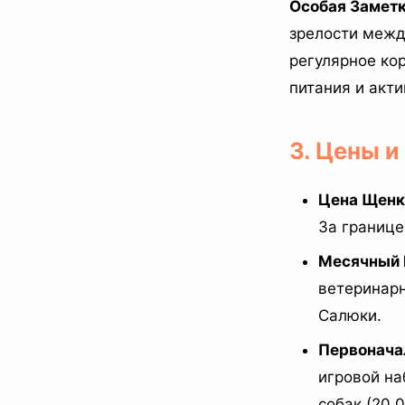
Особая Заметк
зрелости межд
регулярное ко
питания и акти
3. Цены 
Цена Щенка
За границе
Месячный 
ветеринарн
Салюки.
Первонача
игровой на
собак (20 