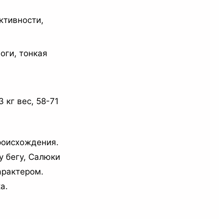
ктивности,
оги, тонкая
 кг вес, 58-71
роисхождения.
у бегу, Салюки
арактером.
а.