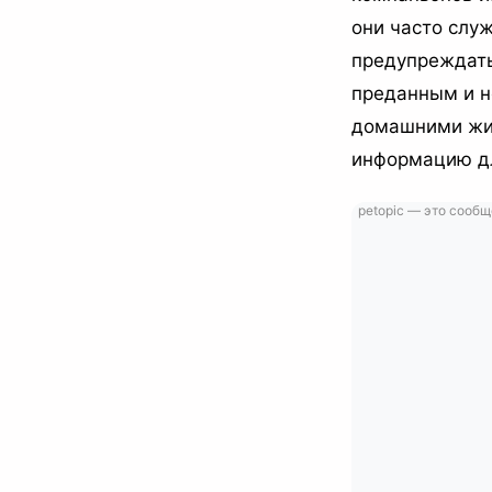
они часто слу
предупреждать
преданным и н
домашними жив
информацию дл
petopic — это сообщ