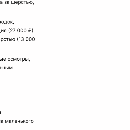
а за шерстью,
водок,
ия (27 000 ₽),
ерстью (13 000
вые осмотры,
льным
ы
за маленького