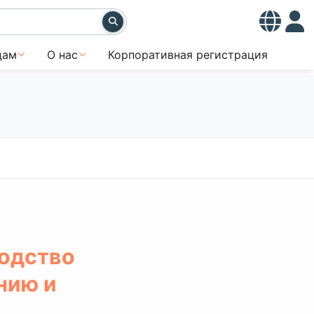
цам
О нас
Корпоративная регистрация
водство
нию и