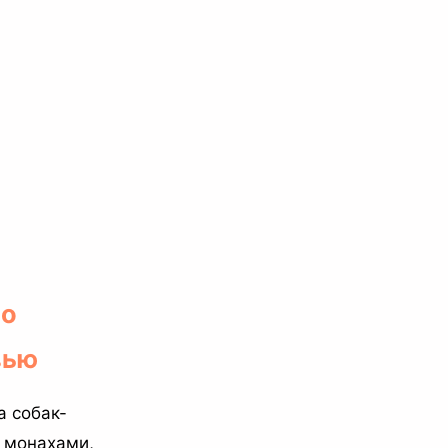
по
вью
а собак-
 монахами,