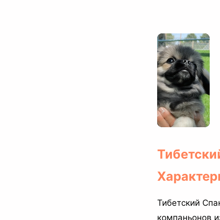
Тибетски
Характер
Тибетский Спа
компаньонов и