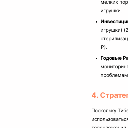
мелких пор
игрушки.
Инвестици
игрушки) (
стерилизац
₽).
Годовые Р
мониторинг
проблемам 
4. Страте
Поскольку Тиб
использоватьс
телосложения 