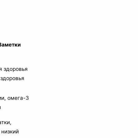
Заметки
я здоровья
 здоровья
ии, омега-3
ы
атки,
 низкий