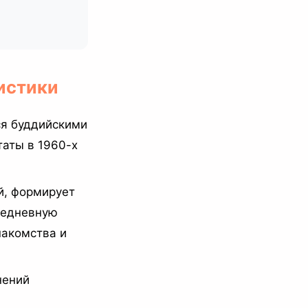
истики
ся буддийскими
таты в 1960-х
й, формирует
седневную
накомства и
нений