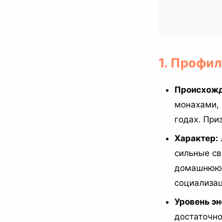
1. Профи
Происхожд
монахами, 
годах. Приз
Характер:
сильные св
домашнюю ж
социализац
Уровень эн
достаточно