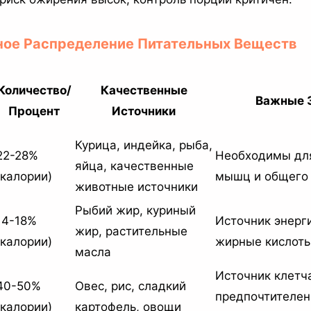
ное Распределение Питательных Веществ
Количество/
Качественные
Важные 
Процент
Источники
Курица, индейка, рыба,
22-28%
Необходимы дл
яйца, качественные
(калории)
мышц и общего
животные источники
Рыбий жир, куриный
14-18%
Источник энерг
жир, растительные
(калории)
жирные кислот
масла
Источник клетч
40-50%
Овес, рис, сладкий
предпочтителен
(калории)
картофель, овощи