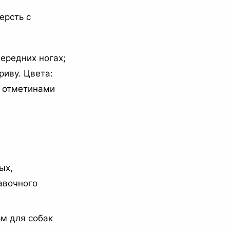
ерсть с
ередних ногах;
риву. Цвета:
и отметинами
ых,
авочного
рм для собак