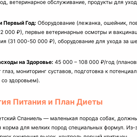
од, ветеринарное обслуживание, продукты для уход
и Первый Год:
Оборудование (лежанка, ошейник, по
22 000 ₽), первые ветеринарные осмотры и вакцинац
ия (31 000-50 000 ₽), оборудование для ухода за ш
асходы на Здоровье:
45 000 – 108 000 ₽/год (плано
 глаз, мониторинг суставов, подготовка к потенциа
со здоровьем).
гия Питания и План Диеты
етский Спаниель — маленькая порода собак, должн
я корма для мелких пород специальных формул. Из-
риск ожирения высок, контроль порций критичен.