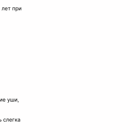
 лет при
ие уши,
ь слегка