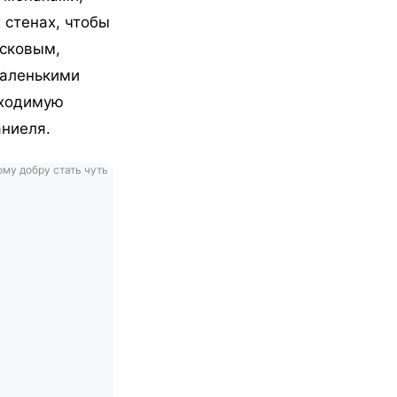
стенах, чтобы
асковым,
маленькими
бходимую
ниеля.
ому добру стать чуть