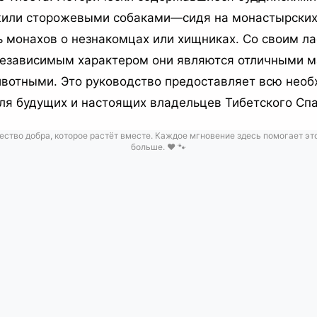
жили сторожевыми собаками—сидя на монастырских 
 монахов о незнакомцах или хищниках. Со своим л
езависимым характером они являются отличными 
отными. Это руководство предоставляет всю нео
я будущих и настоящих владельцев Тибетского Спа
ество добра, которое растёт вместе. Каждое мгновение здесь помогает эт
больше. ❤️ 🐾